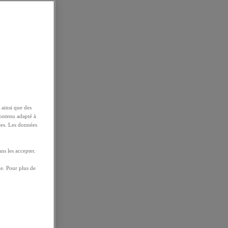
 ainsi que des
contenu adapté à
ées. Les données
ns les accepter.
e. Pour plus de