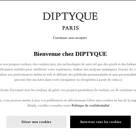
Continuer sans accepter
Bienvenue chez DIPTYQUE
s nos propres cookies, des cookies tiers, des technologies de suivi tel que des pixels et des balises
ublicitaires mobiles pour améliorer votre expérience, réaliser des analyses statistiques, fournir du 
évaluer nos performances média et web et diffuser des publicités personnalisées et non-personnalis
peuvent être stockées dans votre navigateur ou récupérées à partir de celui-ci.
oisir d'accepter tous les cookies, de gérer vos propres paramètres de cookies, ou de continuer sa
, vous pouvez mettre à jour vos préférences en sélectionnant Gérer mes cookies en bas de la pag
détails, veuillez consulter notre
Politique de confidentialité.
Gérer mes cookies
Autoriser tous les cookies