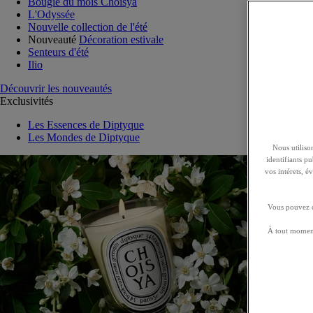
Bougie du mois Choisya
L'Odyssée
Nouvelle collection de l'été
Nouveauté
Décoration estivale
Senteurs d'été
Ilio
Découvrir les nouveautés
Exclusivités
Les Essences de Diptyque
Les Mondes de Diptyque
Nous utilison
identifiants p
vos intérets, 
Vous pouvez ch
À tout moment