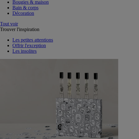
Bougies & maison
Bain & corps
Décoration
Tout voir
Trouver l'inspiration
Les petites attentions
Offrir l'exception
Les insolites