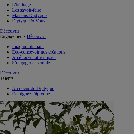
L'héritage
Les savoir-faire
Maisons Diptyque
Diptyque & Vous
Découvrir
Engagements
Découvrir
Imaginer demain
Eco-concevoir nos créations
Améliorer notre impact
S’engager ensemble
Découvrir
Talents
Au coeur de Diptyque
Rejoignez Diptyque