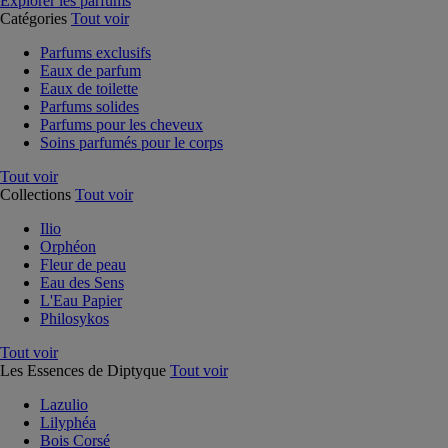
Explorer les parfums
Catégories
Tout voir
Parfums exclusifs
Eaux de parfum
Eaux de toilette
Parfums solides
Parfums pour les cheveux
Soins parfumés pour le corps
Tout voir
Collections
Tout voir
Ilio
Orphéon
Fleur de peau
Eau des Sens
L'Eau Papier
Philosykos
Tout voir
Les Essences de Diptyque
Tout voir
Lazulio
Lilyphéa
Bois Corsé