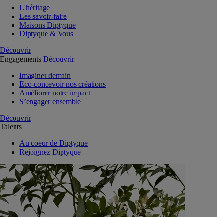
L'héritage
Les savoir-faire
Maisons Diptyque
Diptyque & Vous
Découvrir
Engagements
Découvrir
Imaginer demain
Eco-concevoir nos créations
Améliorer notre impact
S’engager ensemble
Découvrir
Talents
Au coeur de Diptyque
Rejoignez Diptyque