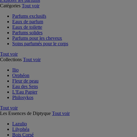
Explorer les parfums
Catégories
Tout voir
Parfums exclusifs
Eaux de parfum
Eaux de toilette
Parfums solides
Parfums pour les cheveux
Soins parfumés pour le corps
Tout voir
Collections
Tout voir
Ilio
Orphéon
Fleur de peau
Eau des Sens
L'Eau Papier
Philosykos
Tout voir
Les Essences de Diptyque
Tout voir
Lazulio
Lilyphéa
Bois Corsé