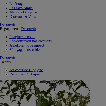
L'héritage
Les savoir-faire
Maisons Diptyque
Diptyque & Vous
Découvrir
Engagements
Découvrir
Imaginer demain
Eco-concevoir nos créations
Améliorer notre impact
S’engager ensemble
Découvrir
Talents
Au coeur de Diptyque
Rejoignez Diptyque