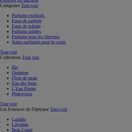
Explorer les parfums
Catégories
Tout voir
Parfums exclusifs
Eaux de parfum
Eaux de toilette
Parfums solides
Parfums pour les cheveux
Soins parfumés pour le corps
Tout voir
Collections
Tout voir
Ilio
Orphéon
Fleur de peau
Eau des Sens
L'Eau Papier
Philosykos
Tout voir
Les Essences de Diptyque
Tout voir
Lazulio
Lilyphéa
Bois Corsé