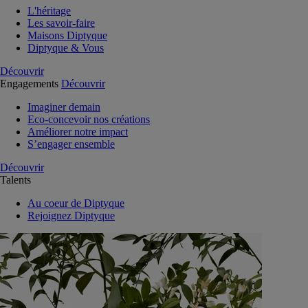
L'héritage
Les savoir-faire
Maisons Diptyque
Diptyque & Vous
Découvrir
Engagements
Découvrir
Imaginer demain
Eco-concevoir nos créations
Améliorer notre impact
S’engager ensemble
Découvrir
Talents
Au coeur de Diptyque
Rejoignez Diptyque