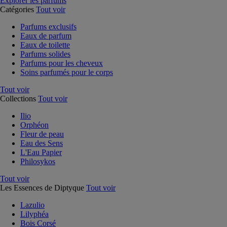
Explorer les parfums
Catégories
Tout voir
Parfums exclusifs
Eaux de parfum
Eaux de toilette
Parfums solides
Parfums pour les cheveux
Soins parfumés pour le corps
Tout voir
Collections
Tout voir
Ilio
Orphéon
Fleur de peau
Eau des Sens
L'Eau Papier
Philosykos
Tout voir
Les Essences de Diptyque
Tout voir
Lazulio
Lilyphéa
Bois Corsé