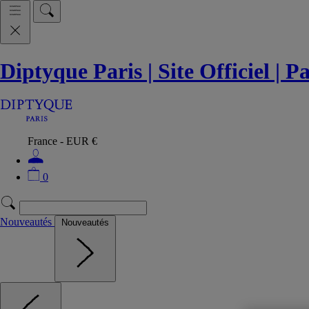
Diptyque Paris | Site Officiel | 
France - EUR €
0
Nouveautés
Nouveautés