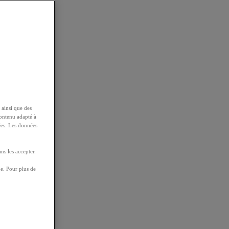
 ainsi que des
contenu adapté à
ées. Les données
ns les accepter.
e. Pour plus de