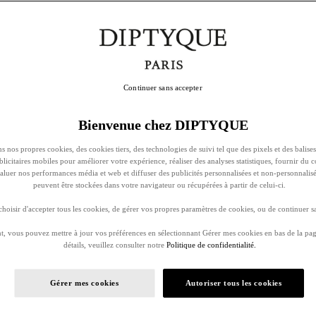
Continuer sans accepter
Bienvenue chez DIPTYQUE
s nos propres cookies, des cookies tiers, des technologies de suivi tel que des pixels et des balises
ublicitaires mobiles pour améliorer votre expérience, réaliser des analyses statistiques, fournir du 
évaluer nos performances média et web et diffuser des publicités personnalisées et non-personnalis
peuvent être stockées dans votre navigateur ou récupérées à partir de celui-ci.
oisir d'accepter tous les cookies, de gérer vos propres paramètres de cookies, ou de continuer sa
, vous pouvez mettre à jour vos préférences en sélectionnant Gérer mes cookies en bas de la pag
détails, veuillez consulter notre
Politique de confidentialité.
Gérer mes cookies
Autoriser tous les cookies