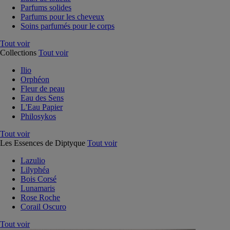
Parfums solides
Parfums pour les cheveux
Soins parfumés pour le corps
Tout voir
Collections
Tout voir
Ilio
Orphéon
Fleur de peau
Eau des Sens
L'Eau Papier
Philosykos
Tout voir
Les Essences de Diptyque
Tout voir
Lazulio
Lilyphéa
Bois Corsé
Lunamaris
Rose Roche
Corail Oscuro
Tout voir