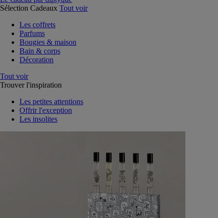
Sélection Cadeaux
Tout voir
Les coffrets
Parfums
Bougies & maison
Bain & corps
Décoration
Tout voir
Trouver l'inspiration
Les petites attentions
Offrir l'exception
Les insolites