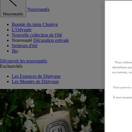
Nouveautés
Nouveautés
Bougie du mois Choisya
L'Odyssée
Nouvelle collection de l'été
Nouveauté
Décoration estivale
Senteurs d'été
Ilio
Découvrir les nouveautés
Nous utilison
Exclusivités
identifiants p
vos intérets, 
Les Essences de Diptyque
Les Mondes de Diptyque
Vous pouvez ch
À tout moment