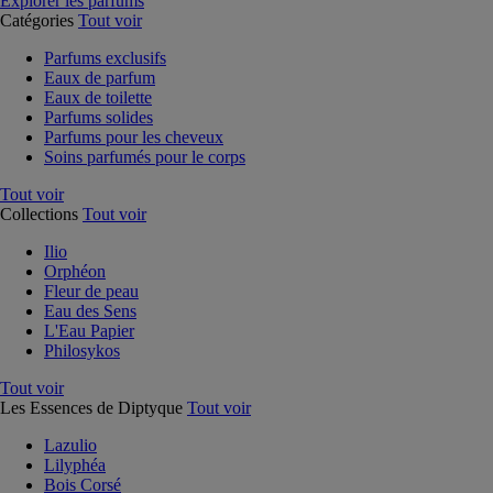
Explorer les parfums
Catégories
Tout voir
Parfums exclusifs
Eaux de parfum
Eaux de toilette
Parfums solides
Parfums pour les cheveux
Soins parfumés pour le corps
Tout voir
Collections
Tout voir
Ilio
Orphéon
Fleur de peau
Eau des Sens
L'Eau Papier
Philosykos
Tout voir
Les Essences de Diptyque
Tout voir
Lazulio
Lilyphéa
Bois Corsé