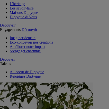
L'héritage
Les savoir-faire
Maisons Diptyque
Diptyque & Vous
Découvrir
Engagements
Découvrir
Imaginer demain
Eco-concevoir nos créations
Améliorer notre impact
S’engager ensemble
Découvrir
Talents
Au coeur de Diptyque
Rejoignez Diptyque