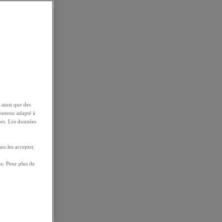
 ainsi que des
contenu adapté à
ées. Les données
ns les accepter.
e. Pour plus de