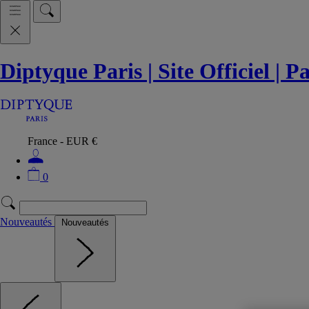
Diptyque Paris | Site Officiel | 
France - EUR €
0
Nouveautés
Nouveautés