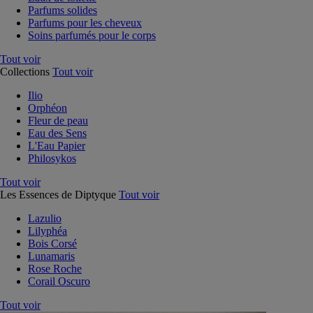
Parfums solides
Parfums pour les cheveux
Soins parfumés pour le corps
Tout voir
Collections
Tout voir
Ilio
Orphéon
Fleur de peau
Eau des Sens
L'Eau Papier
Philosykos
Tout voir
Les Essences de Diptyque
Tout voir
Lazulio
Lilyphéa
Bois Corsé
Lunamaris
Rose Roche
Corail Oscuro
Tout voir