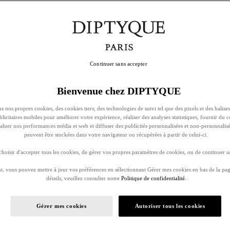
Continuer sans accepter
Bienvenue chez DIPTYQUE
s nos propres cookies, des cookies tiers, des technologies de suivi tel que des pixels et des balises
ublicitaires mobiles pour améliorer votre expérience, réaliser des analyses statistiques, fournir du 
évaluer nos performances média et web et diffuser des publicités personnalisées et non-personnalis
peuvent être stockées dans votre navigateur ou récupérées à partir de celui-ci.
oisir d'accepter tous les cookies, de gérer vos propres paramètres de cookies, ou de continuer sa
, vous pouvez mettre à jour vos préférences en sélectionnant Gérer mes cookies en bas de la pag
détails, veuillez consulter notre
Politique de confidentialité.
Gérer mes cookies
Autoriser tous les cookies