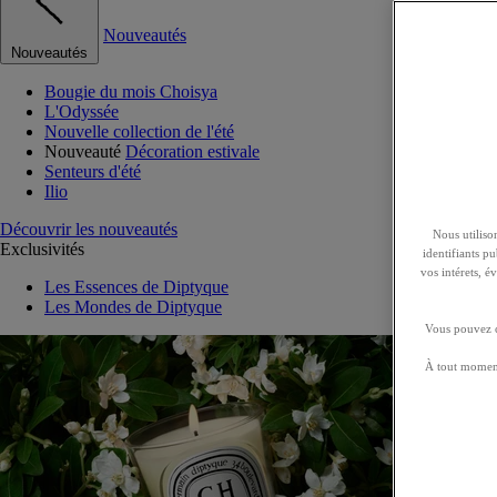
Nouveautés
Nouveautés
Bougie du mois Choisya
L'Odyssée
Nouvelle collection de l'été
Nouveauté
Décoration estivale
Senteurs d'été
Ilio
Découvrir les nouveautés
Nous utilison
Exclusivités
identifiants p
vos intérets, 
Les Essences de Diptyque
Les Mondes de Diptyque
Vous pouvez ch
À tout moment