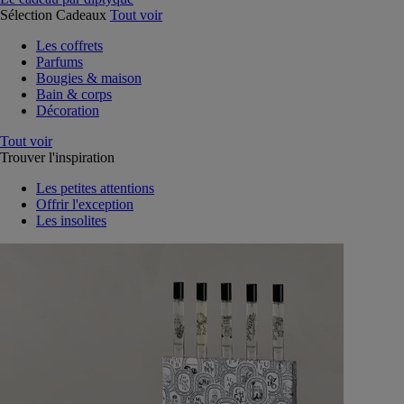
Sélection Cadeaux
Tout voir
Les coffrets
Parfums
Bougies & maison
Bain & corps
Décoration
Tout voir
Trouver l'inspiration
Les petites attentions
Offrir l'exception
Les insolites