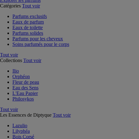
Explorer les parfums
Catégories
Tout voir
Parfums exclusifs
Eaux de parfum
Eaux de toilette
Parfums solides
Parfums pour les cheveux
Soins parfumés pour le corps
Tout voir
Collections
Tout voir
Ilio
Orphéon
Fleur de peau
Eau des Sens
L'Eau Papier
Philosykos
Tout voir
Les Essences de Diptyque
Tout voir
Lazulio
Lilyphéa
Bois Corsé