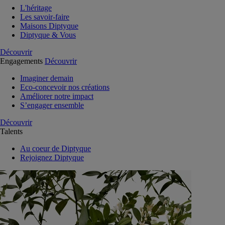
L'héritage
Les savoir-faire
Maisons Diptyque
Diptyque & Vous
Découvrir
Engagements
Découvrir
Imaginer demain
Eco-concevoir nos créations
Améliorer notre impact
S’engager ensemble
Découvrir
Talents
Au coeur de Diptyque
Rejoignez Diptyque