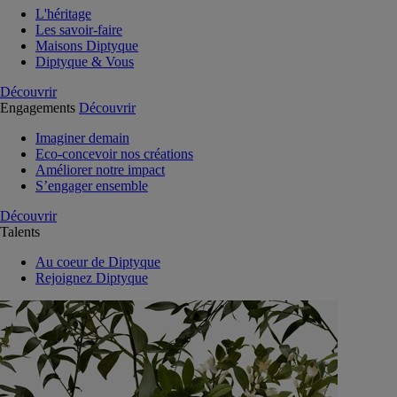
L'héritage
Les savoir-faire
Maisons Diptyque
Diptyque & Vous
Découvrir
Engagements
Découvrir
Imaginer demain
Eco-concevoir nos créations
Améliorer notre impact
S’engager ensemble
Découvrir
Talents
Au coeur de Diptyque
Rejoignez Diptyque