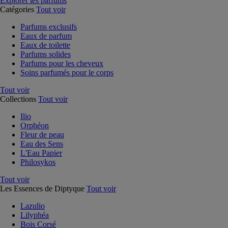
Explorer les parfums
Catégories
Tout voir
Parfums exclusifs
Eaux de parfum
Eaux de toilette
Parfums solides
Parfums pour les cheveux
Soins parfumés pour le corps
Tout voir
Collections
Tout voir
Ilio
Orphéon
Fleur de peau
Eau des Sens
L'Eau Papier
Philosykos
Tout voir
Les Essences de Diptyque
Tout voir
Lazulio
Lilyphéa
Bois Corsé