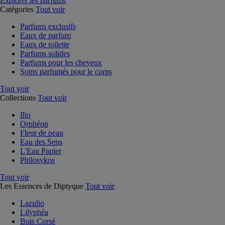
Explorer les parfums
Catégories
Tout voir
Parfums exclusifs
Eaux de parfum
Eaux de toilette
Parfums solides
Parfums pour les cheveux
Soins parfumés pour le corps
Tout voir
Collections
Tout voir
Ilio
Orphéon
Fleur de peau
Eau des Sens
L'Eau Papier
Philosykos
Tout voir
Les Essences de Diptyque
Tout voir
Lazulio
Lilyphéa
Bois Corsé