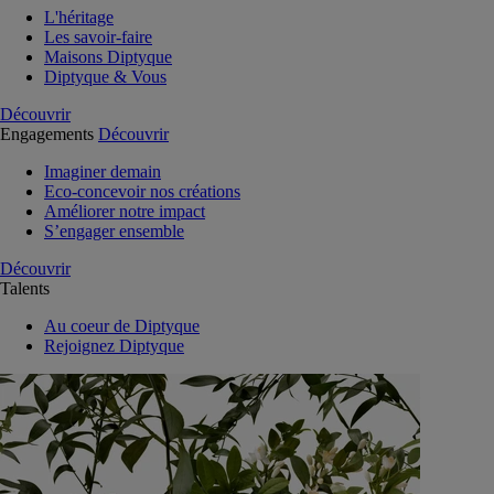
L'héritage
Les savoir-faire
Maisons Diptyque
Diptyque & Vous
Découvrir
Engagements
Découvrir
Imaginer demain
Eco-concevoir nos créations
Améliorer notre impact
S’engager ensemble
Découvrir
Talents
Au coeur de Diptyque
Rejoignez Diptyque