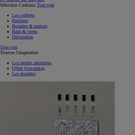
Sélection Cadeaux
Tout voir
Les coffrets
Parfums
Bougies & maison
Bain & corps
Décoration
Tout voir
Trouver l'inspiration
Les petites attentions
Offrir l'exception
Les insolites