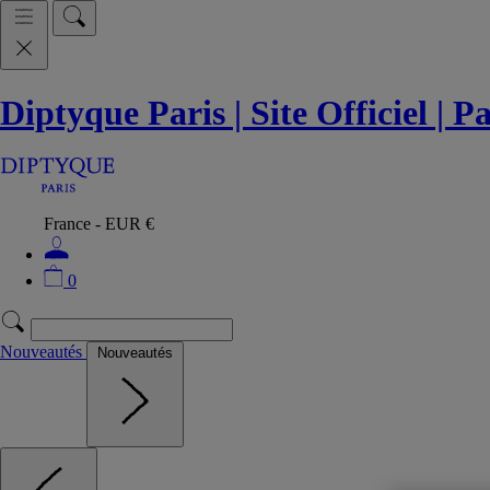
Diptyque Paris | Site Officiel | 
France - EUR €
0
Nouveautés
Nouveautés