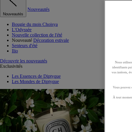
Nouveautés
Nouveautés
Bougie du mois Choisya
L'Odyssée
Nouvelle collection de l'été
Nouveauté
Décoration estivale
Senteurs d'été
Ilio
Découvrir les nouveautés
Nous utilison
Exclusivités
identifiants p
vos intérets, 
Les Essences de Diptyque
Les Mondes de Diptyque
Vous pouvez ch
À tout moment