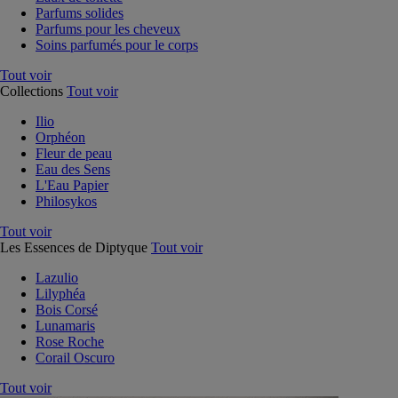
Parfums solides
Parfums pour les cheveux
Soins parfumés pour le corps
Tout voir
Collections
Tout voir
Ilio
Orphéon
Fleur de peau
Eau des Sens
L'Eau Papier
Philosykos
Tout voir
Les Essences de Diptyque
Tout voir
Lazulio
Lilyphéa
Bois Corsé
Lunamaris
Rose Roche
Corail Oscuro
Tout voir