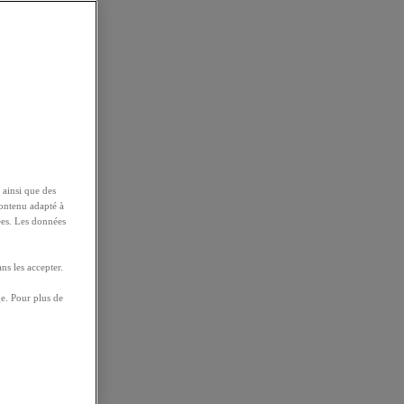
 ainsi que des
contenu adapté à
ées. Les données
ns les accepter.
e. Pour plus de