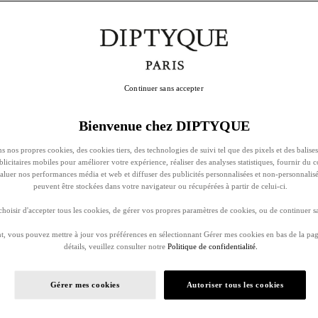
Continuer sans accepter
Bienvenue chez DIPTYQUE
s nos propres cookies, des cookies tiers, des technologies de suivi tel que des pixels et des balises
ublicitaires mobiles pour améliorer votre expérience, réaliser des analyses statistiques, fournir du 
évaluer nos performances média et web et diffuser des publicités personnalisées et non-personnalis
peuvent être stockées dans votre navigateur ou récupérées à partir de celui-ci.
oisir d'accepter tous les cookies, de gérer vos propres paramètres de cookies, ou de continuer sa
, vous pouvez mettre à jour vos préférences en sélectionnant Gérer mes cookies en bas de la pag
détails, veuillez consulter notre
Politique de confidentialité.
Gérer mes cookies
Autoriser tous les cookies