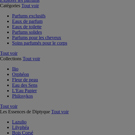
Explorer les parfums
Catégories
Tout voir
Parfums exclusifs
Eaux de parfum
Eaux de toilette
Parfums solides
Parfums pour les cheveux
Soins parfumés pour le corps
Tout voir
Collections
Tout voir
Ilio
Orphéon
Fleur de peau
Eau des Sens
L'Eau Papier
Philosykos
Tout voir
Les Essences de Diptyque
Tout voir
Lazulio
Lilyphéa
Bois Corsé