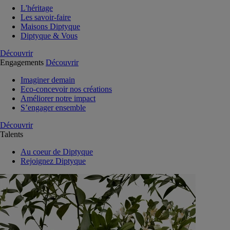
L'héritage
Les savoir-faire
Maisons Diptyque
Diptyque & Vous
Découvrir
Engagements
Découvrir
Imaginer demain
Eco-concevoir nos créations
Améliorer notre impact
S’engager ensemble
Découvrir
Talents
Au coeur de Diptyque
Rejoignez Diptyque