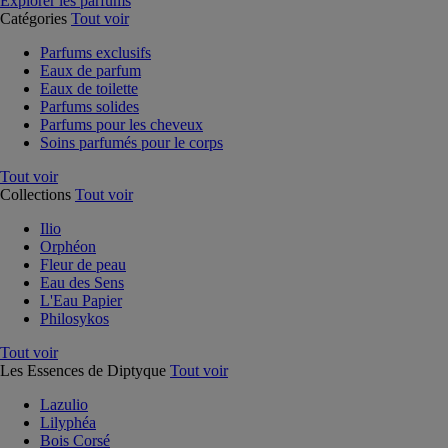
Explorer les parfums
Catégories
Tout voir
Parfums exclusifs
Eaux de parfum
Eaux de toilette
Parfums solides
Parfums pour les cheveux
Soins parfumés pour le corps
Tout voir
Collections
Tout voir
Ilio
Orphéon
Fleur de peau
Eau des Sens
L'Eau Papier
Philosykos
Tout voir
Les Essences de Diptyque
Tout voir
Lazulio
Lilyphéa
Bois Corsé