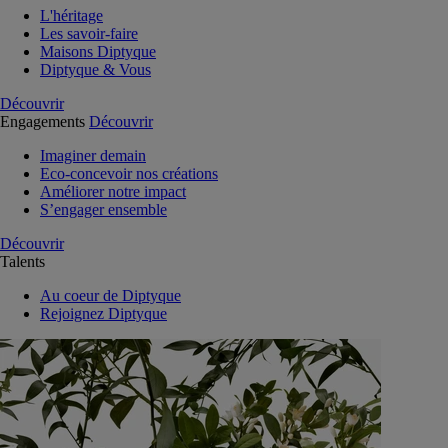
L'héritage
Les savoir-faire
Maisons Diptyque
Diptyque & Vous
Découvrir
Engagements
Découvrir
Imaginer demain
Eco-concevoir nos créations
Améliorer notre impact
S’engager ensemble
Découvrir
Talents
Au coeur de Diptyque
Rejoignez Diptyque