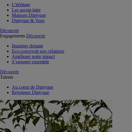
L'héritage
Les savoir-faire
Maisons Diptyque
Diptyque & Vous
Découvrir
Engagements
Découvrir
Imaginer demain
Eco-concevoir nos créations
Améliorer notre impact
S’engager ensemble
Découvrir
Talents
Au coeur de Diptyque
Rejoignez Diptyque