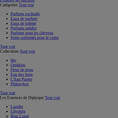
Explorer les parfums
Catégories
Tout voir
Parfums exclusifs
Eaux de parfum
Eaux de toilette
Parfums solides
Parfums pour les cheveux
Soins parfumés pour le corps
Tout voir
Collections
Tout voir
Ilio
Orphéon
Fleur de peau
Eau des Sens
L'Eau Papier
Philosykos
Tout voir
Les Essences de Diptyque
Tout voir
Lazulio
Lilyphéa
Bois Corsé