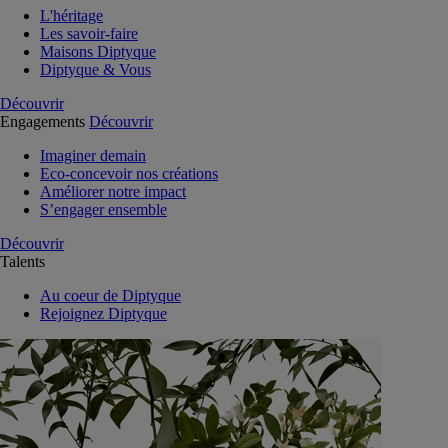
L'héritage
Les savoir-faire
Maisons Diptyque
Diptyque & Vous
Découvrir
Engagements
Découvrir
Imaginer demain
Eco-concevoir nos créations
Améliorer notre impact
S’engager ensemble
Découvrir
Talents
Au coeur de Diptyque
Rejoignez Diptyque