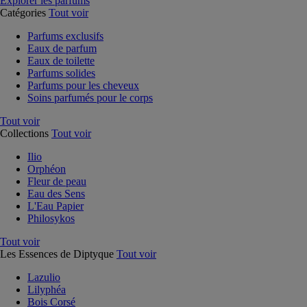
Explorer les parfums
Catégories
Tout voir
Parfums exclusifs
Eaux de parfum
Eaux de toilette
Parfums solides
Parfums pour les cheveux
Soins parfumés pour le corps
Tout voir
Collections
Tout voir
Ilio
Orphéon
Fleur de peau
Eau des Sens
L'Eau Papier
Philosykos
Tout voir
Les Essences de Diptyque
Tout voir
Lazulio
Lilyphéa
Bois Corsé