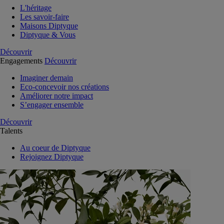
L'héritage
Les savoir-faire
Maisons Diptyque
Diptyque & Vous
Découvrir
Engagements
Découvrir
Imaginer demain
Eco-concevoir nos créations
Améliorer notre impact
S’engager ensemble
Découvrir
Talents
Au coeur de Diptyque
Rejoignez Diptyque