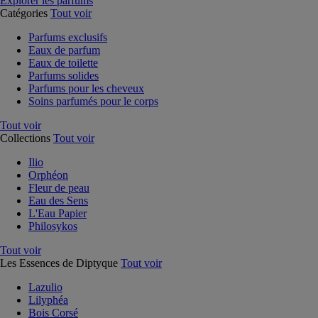
Explorer les parfums
Catégories
Tout voir
Parfums exclusifs
Eaux de parfum
Eaux de toilette
Parfums solides
Parfums pour les cheveux
Soins parfumés pour le corps
Tout voir
Collections
Tout voir
Ilio
Orphéon
Fleur de peau
Eau des Sens
L'Eau Papier
Philosykos
Tout voir
Les Essences de Diptyque
Tout voir
Lazulio
Lilyphéa
Bois Corsé