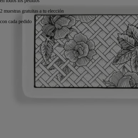
Hecho a mano en Portugal, con total transparencia.
Historia
Compromisos
Saber hacer
Modo de empleo
Características
Historia
El arte y la materia: desde siempre, Diptyque ha favorecido el dibujo
inspirador y la búsqueda de la excelencia en todos los ámbitos. Ahora
la Casa presenta una colección de accesorios artesanales para el cuarto