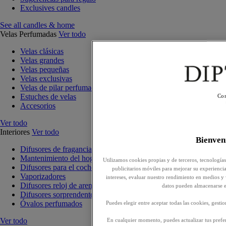
Exclusives candles
See all candles & home
Velas Perfumadas
Ver todo
Velas clásicas
Velas grandes
Velas pequeñas
Velas exclusivas
Velas de pilar perfumadas
Estuches de velas
Con
Accesorios
Ver todo
Interiores
Ver todo
Bienve
Difusores de fragancia para interiores
Mantenimiento del hogar
Utilizamos cookies propias y de terceros, tecnología
Difusores para el coche
publicitarios móviles para mejorar su experiencia,
Vaporizadores
intereses, evaluar nuestro rendimiento en medios y
Difusores reloj de arena
datos pueden almacenarse e
Difusores sorprendentes
Óvalos perfumados
Puedes elegir entre aceptar todas las cookies, gesti
Ver todo
En cualquier momento, puedes actualizar tus prefer