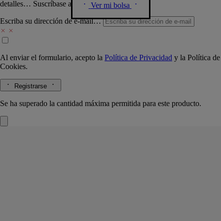
detalles… Suscríbase a nuestra newsletter.
Ver mi bolsa
Escriba su dirección de e-mail…
Al enviar el formulario, acepto la
Política de Privacidad
y la
Política de
Cookies.
Registrarse
Se ha superado la cantidad máxima permitida para este producto.
Vaciabolsillo panorámica
Eau Rose
Porcelana
Fabricado a mano en Portugal, este vaciabolsillos de porcelana
esmaltada acoge el ritual perfumado Eau Rose o cualquier otro objeto