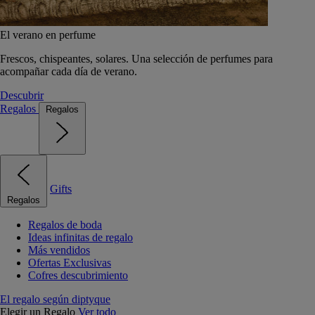
El verano en perfume
Frescos, chispeantes, solares. Una selección de perfumes para
acompañar cada día de verano.
Descubrir
Regalos
Regalos
Gifts
Regalos
Regalos de boda
Ideas infinitas de regalo
Más vendidos
Ofertas Exclusivas
Cofres descubrimiento
El regalo según diptyque
Elegir un Regalo
Ver todo