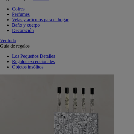
Cofres
Perfumes
Velas y artículos para el hogar
Baño y cuerpo
Decoración
Ver todo
Guía de regalos
Los Pequeños Detalles
Regalos excepcionales
Objetos insólitos