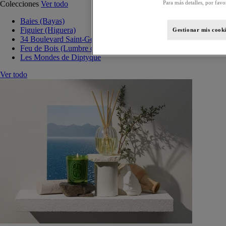
Para más detalles, por favo
Colecciones
Ver todo
Baies (Bayas)
Figuier (Higuera)
Gestionar mis cooki
34 Boulevard Saint-Germain
Feu de Bois (Lumbre de leña)
Les Mondes de Diptyque
Ver todo