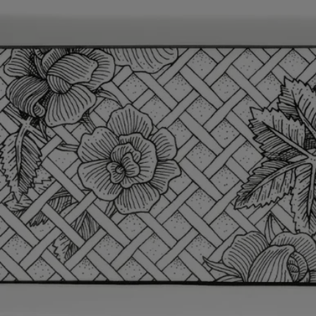
una precisión absoluta.
No es de extrañar, por tanto, que Diptyque encontrara irresistible esta
excepcional destreza en su continua búsqueda de artesanos dedicados a
la creación de objetos decorativos.​
Modo de empleo
- Apto para lavavajillas.
Características
- Materia: Porcelana esmaltada
- Peso: 441 g
- Formato: 32,2 cm x 12 cm x 1,8 cm
- Se puede lavar en el lavavajillas.
Compromisos