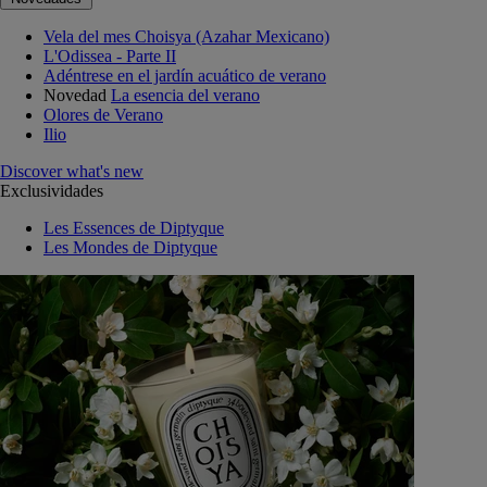
Vela del mes Choisya (Azahar Mexicano)
L'Odissea - Parte II
Adéntrese en el jardín acuático de verano
Novedad
La esencia del verano
Olores de Verano
Ilio
Discover what's new
Exclusividades
Les Essences de Diptyque
Les Mondes de Diptyque