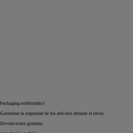
Porcelana
Fabricado a mano en Portugal, este vaciabolsillos de porcelana
esmaltada acoge el ritual perfumado Eau Rose o cualquier otro objeto
de uso diario.
Leer más
La ilustración en blanco y negro que decora este objeto rinde homenaje
a Eau Rose, un motivo emblemático de la Casa. Una fragancia
interpretada con un dibujo de Pierre Marie.
Leer menos
Añadir a la bolsa
110 €
Packaging emblemático
Garantizar la seguridad de los artículos durante el 