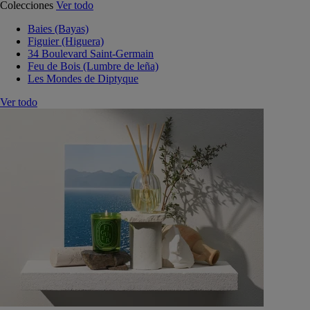
Colecciones
Ver todo
Baies (Bayas)
Figuier (Higuera)
34 Boulevard Saint-Germain
Feu de Bois (Lumbre de leña)
Les Mondes de Diptyque
Ver todo