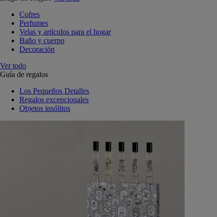
Cofres
Perfumes
Velas y artículos para el hogar
Baño y cuerpo
Decoración
Ver todo
Guía de regalos
Los Pequeños Detalles
Regalos excepcionales
Objetos insólitos