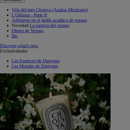
Vela del mes Choisya (Azahar Mexicano)
L'Odissea - Parte II
Adéntrese en el jardín acuático de verano
Novedad
La esencia del verano
Olores de Verano
Ilio
Discover what's new
Exclusividades
Les Essences de Diptyque
Les Mondes de Diptyque