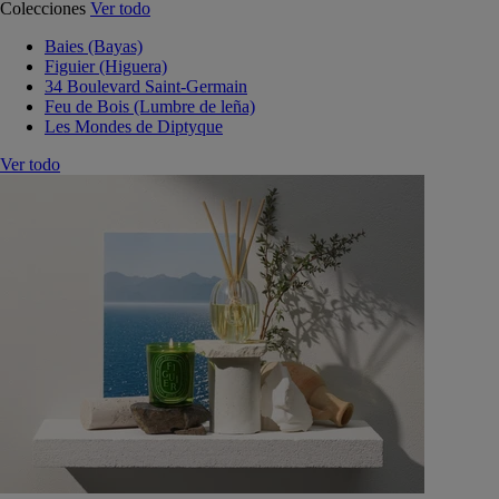
Colecciones
Ver todo
Baies (Bayas)
Figuier (Higuera)
34 Boulevard Saint-Germain
Feu de Bois (Lumbre de leña)
Les Mondes de Diptyque
Ver todo