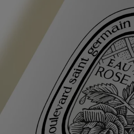
natural. Cuidadosamente elaborada, deja en la piel una sensación de
suavidad, hidratación y frescor.
Ingredientes
Una textura de gel que se transforma en una espuma rica y cremosa,
limpiando suavemente la piel mientras respeta su equilibrio natural.
Cuidadosamente elaborado, deja la piel suave, hidratada y fresca.
aqua/water/eau - lauryl glucoside - sodium cocoyl alaninate -
cocamidopropyl betaine – glycerin - parfum (fragrance) - benzyl
alcohol - citric acid - tetramethyl acetyloctahydronaphthalenes - sodium
gluconate - dehydroacetic acid - linalyl acetate – geraniol - hexyl
cinnamal – hydroxycitronellal - alpha-isomethyl ionone – citronellol –
limonene - citrus aurantium peel oil
Aviso: Las listas de ingredientes de los productos Diptyque se
actualizan con regularidad. Antes de utilizar un producto Diptyque, le
recomendamos que lea la lista de ingredientes que figura en su envase
para asegurarse de que son adecuados para su uso personal.