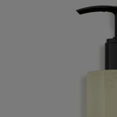
jugoso crean un aura fresca, floral y una fragancia intensa en la piel.
Leer menos
Novedad
Eau Rose
Gel limpiador perfumado para el
cuerpo
Rosa Damscena, Rosa Centifolia, Acorde de Litchi, Ambroxan
La oda de Diptyque a las rosas continúa. Una experiencia de limpieza
total que revela el fresco aroma de una flor muy querida.
Leer más
Un gel cremoso que limpia suavemente y visiblemente la piel, dejando
una sensación hidratada. Notas de pétalos de rosa, hojas verdes y lichi
jugoso crean un aura fresca, floral y una fragancia intensa en la piel.
Leer menos