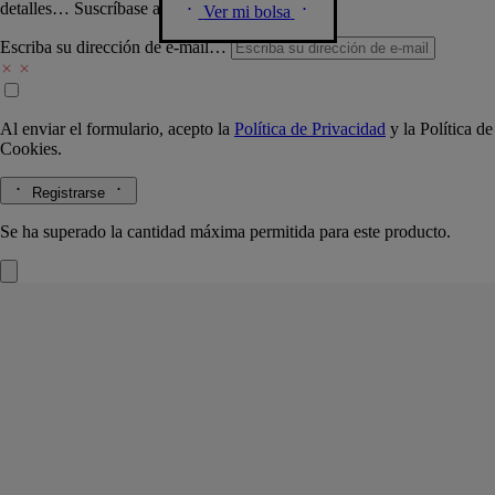
detalles… Suscríbase a nuestra newsletter.
Ver mi bolsa
Escriba su dirección de e-mail…
Al enviar el formulario, acepto la
Política de Privacidad
y la
Política de
Cookies.
Registrarse
Se ha superado la cantidad máxima permitida para este producto.
Eau Rose
Gel limpiador perfumado para el
cuerpo
Rosa Damscena, Rosa Centifolia, Acorde de Litchi, Ambroxan