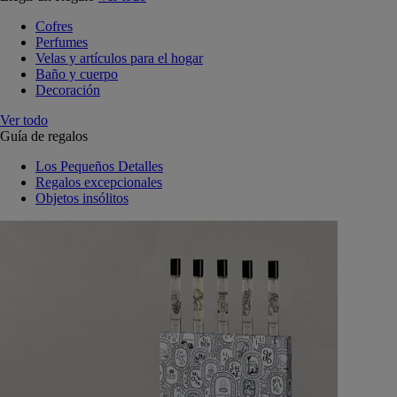
Cofres
Perfumes
Velas y artículos para el hogar
Baño y cuerpo
Decoración
Ver todo
Guía de regalos
Los Pequeños Detalles
Regalos excepcionales
Objetos insólitos