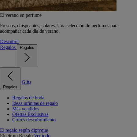
El verano en perfume
Frescos, chispeantes, solares. Una selección de perfumes para
acompañar cada día de verano.
Descubrir
Regalos
Regalos
Gifts
Regalos
Regalos de boda
Ideas infinitas de regalo
Más vendidos
Ofertas Exclusivas
Cofres descubrimiento
El regalo según diptyque
Elegir un Regalo
Ver todo