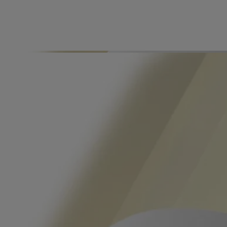
Ingredientes
Historia
La materia se convierte en fragancia, la fragancia se convierte en
materia.
Los Gestos de Fragancia se inspiran en la historia del perfume,
reinventando texturas para ofrecer un nuevo enfoque al perfumado
personal. Lo invisible se vuelve sensual. Lo etéreo, tangible. Cada
gesto tiene un concentrado específico diseñado para ofrecer la mejor
representación olfativa según su formulación. Úselo solo o combinado
con otros gestos, dependiendo del momento y el deseo.
Eau Rose es una expresión de los pétalos de una rosa, junto con sus
hojas verdes, su tallo y capullos. Una infusión de las más hermosas
rosas de Damasco y centifolia.
Formulación y textura
Una textura en gel que se transforma en una espuma rica y cremosa,
con un suave efecto limpiador para la piel, respetando su equilibrio