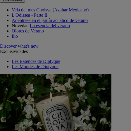
Vela del mes Choisya (Azahar Mexicano)
L'Odissea - Parte II
Adéntrese en el jardín acuático de verano
Novedad
La esencia del verano
Olores de Verano
Ilio
Discover what's new
Exclusividades
Les Essences de Diptyque
Les Mondes de Diptyque