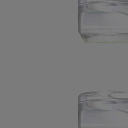
hasta el horizonte en tierras mediterráneas.
Leer más
El sol está en su cénit y el viento abrasador lleva consigo el aroma de
los árboles. Sus notas densas se expresan y se mezclan con los acentos
verdes, apenas afrutados, de los higos. El tiempo parece detenerse.
Leer menos
Best-seller
Figuier (Higuera)
Difusor reloj de arena
El herbario de los frutos
Como un metrónomo del tiempo, al darlo vuelta este difusor reloj de
arena expande el perfume amaderado de las higueras que se extienden
hasta el horizonte en tierras mediterráneas.
Leer más
El sol está en su cénit y el viento abrasador lleva consigo el aroma de
los árboles. Sus notas densas se expresan y se mezclan con los acentos
verdes, apenas afrutados, de los higos. El tiempo parece detenerse.