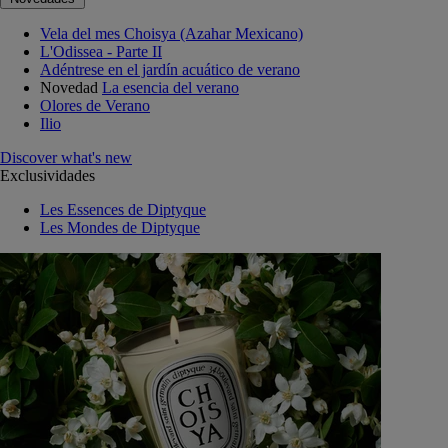
Vela del mes Choisya (Azahar Mexicano)
L'Odissea - Parte II
Adéntrese en el jardín acuático de verano
Novedad
La esencia del verano
Olores de Verano
Ilio
Discover what's new
Exclusividades
Les Essences de Diptyque
Les Mondes de Diptyque