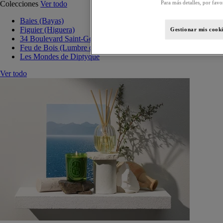
Para más detalles, por favo
Colecciones
Ver todo
Baies (Bayas)
Figuier (Higuera)
Gestionar mis cooki
34 Boulevard Saint-Germain
Feu de Bois (Lumbre de leña)
Les Mondes de Diptyque
Ver todo