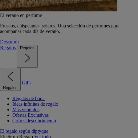
El verano en perfume
Frescos, chispeantes, solares. Una selección de perfumes para
acompañar cada día de verano.
Descubrir
Regalos
Regalos
Gifts
Regalos
Regalos de boda
Ideas infinitas de regalo
Más vendidos
Ofertas Exclusivas
Cofres descubrimiento
El regalo según diptyque
Elegir un Regalo
Ver todo