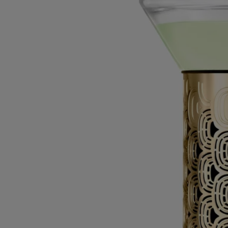
Leer menos
Best-seller
Figuier (Higuera)
Difusor reloj de arena
El herbario de los frutos
Como un metrónomo del tiempo, al darlo vuelta este difusor reloj de
arena expande el perfume amaderado de las higueras que se extienden
hasta el horizonte en tierras mediterráneas.
Leer más
El sol está en su cénit y el viento abrasador lleva consigo el aroma de
los árboles. Sus notas densas se expresan y se mezclan con los acentos
verdes, apenas afrutados, de los higos. El tiempo parece detenerse.
Leer menos