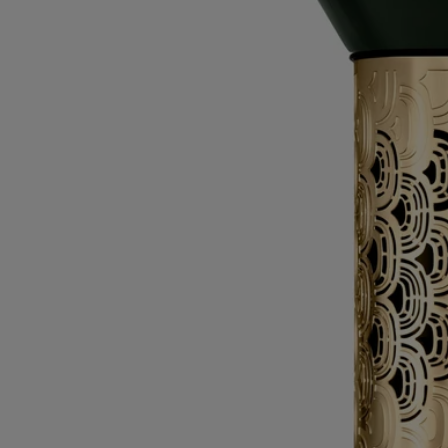
mármol.
- El difusor reloj de arena se puede recargar dos veces con la misma
fragancia.
Características
- Diseñado para difundir el perfume de forma lenta y suave, es ideal
para perfumar espacios pequeños (< 20 m² ) durante varios meses
- Un ciclo dura aproximadamente: 1 hora
- El difusor reloj de arena se puede rellenar dos veces con el mismo
perfume.
- Tamaño: altura 19,4 cm; diámetro 10 cm
Ingredientes
Para descubrir las normas de etiquetado,
haga clic aquí.
Atención: las listas de ingredientes de los productos Diptyque se
actualizan periódicamente. Antes de su uso, compruebe siempre los
ingredientes indicados en el envase del producto para asegurarse de