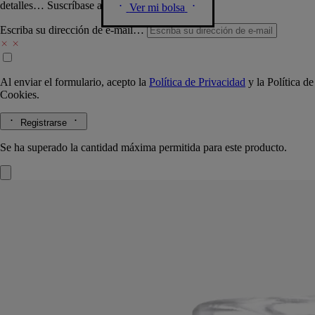
detalles… Suscríbase a nuestra newsletter.
Ver mi bolsa
Escriba su dirección de e-mail…
Al enviar el formulario, acepto la
Política de Privacidad
y la
Política de
Cookies.
Registrarse
Se ha superado la cantidad máxima permitida para este producto.
Figuier (Higuera)
Difusor reloj de arena
El herbario de los frutos
Como un metrónomo del tiempo, al darlo vuelta este difusor reloj de
arena expande el perfume amaderado de las higueras que se extienden