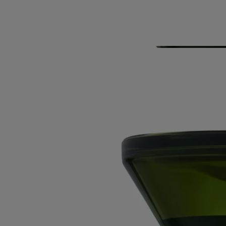
Características
Ingredientes
Historia
Diseñado para difundir su perfume de manera suave y lenta, el difusor
reloj de arena es ideal para perfumar espacios pequeños durante varios
meses, como un despacho o una biblioteca, o sobre una mesita de
noche para acompañar tus libros favoritos.
El difusor reloj de arena puede recargarse dos veces con el mismo
perfume.Precauciones y usos: dé la vuelta al difusor reloj de arena y
deje que transcurra su ciclo de una hora sin interrumpirlo. No lo
coloque directamente sobre una superficie de vidrio, madera o mármol.
Modo de empleo
- Dele la vuelta al difusor reloj de arena y deje que el ciclo de una hora
transcurra sin interrumpirlo.
- No lo coloque directamente sobre superficies de cristal, madera o