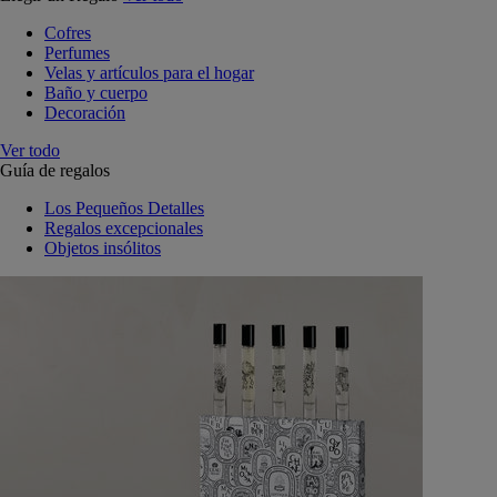
Cofres
Perfumes
Velas y artículos para el hogar
Baño y cuerpo
Decoración
Ver todo
Guía de regalos
Los Pequeños Detalles
Regalos excepcionales
Objetos insólitos