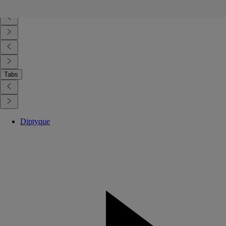
contenedor de reciclaje adecuado.
Tabs
Diptyque