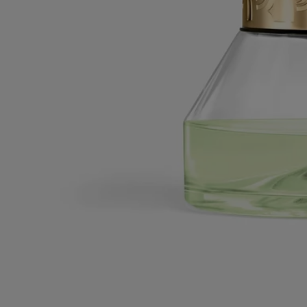
que son adecuados para sus necesidades personales.
Compromisos
Fabricado en Francia
Nuestros difusores de perfumes para interiores son made in France.
Con total transparencia
¿Te gustaría obtener más información sobre nuestros socios y el origen
de nuestras materias primas?
Visita nuestra plataforma de transparencia
Artículo reutilizable
El difusor reloj de arena puede recargarse dos veces y conservarse
como pieza decorativa.
Instrucciones de reciclaje
El difusor reloj de arena es parcialmente reciclable. Las dos tapas de
los extremos deben depositarse en un contenedor de reciclaje de vidrio,
mientras que el mecanismo del reloj de arena debe depositarse en el