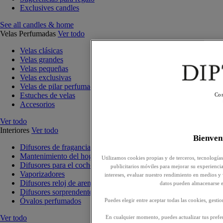
Exclusives candles
See all candles & home
Velas Perfumadas
Ver todo
Velas clásicas
Velas grandes
Velas pequeñas
Velas exclusivas
Velas de pilar perfumadas
Estuches de velas
Con
Accesorios
Ver todo
Interiores
Ver todo
Bienve
Difusores de fragancia para interiores
Mantenimiento del hogar
Utilizamos cookies propias y de terceros, tecnología
Difusores para el coche
publicitarios móviles para mejorar su experiencia,
Vaporizadores
intereses, evaluar nuestro rendimiento en medios y
Difusores reloj de arena
datos pueden almacenarse e
Difusores sorprendentes
Óvalos perfumados
Puedes elegir entre aceptar todas las cookies, gesti
Ver todo
En cualquier momento, puedes actualizar tus prefer