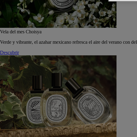
Vela del mes Choisya
Verde y vibrante, el azahar mexicano refresca el aire del verano con de
Descubrir