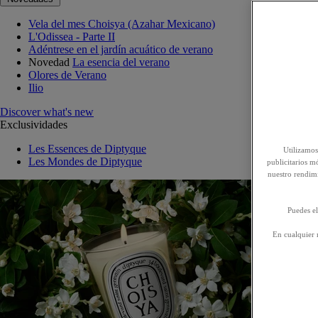
Vela del mes Choisya (Azahar Mexicano)
L'Odissea - Parte II
Adéntrese en el jardín acuático de verano
Novedad
La esencia del verano
Olores de Verano
Ilio
Discover what's new
Exclusividades
Les Essences de Diptyque
Utilizamos
Les Mondes de Diptyque
publicitarios mó
nuestro rendim
Puedes el
En cualquier 