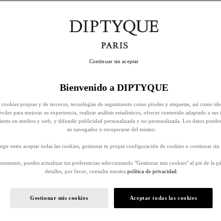
Continuar sin aceptar
Bienvenido a DIPTYQUE
 cookies propias y de terceros, tecnologías de seguimiento como píxeles y etiquetas, así como ide
viles para mejorar su experiencia, realizar análisis estadísticos, ofrecer contenido adaptado a sus 
iento en medios y web, y difundir publicidad personalizada y no personalizada. Los datos puede
su navegador o recuperarse del mismo.
egir entre aceptar todas las cookies, gestionar tu propia configuración de cookies o continuar sin 
momento, puedes actualizar tus preferencias seleccionando "Gestionar mis cookies" al pie de la p
detalles, por favor, consulta nuestra
política de privacidad.
Gestionar mis cookies
Aceptar todas las cookies