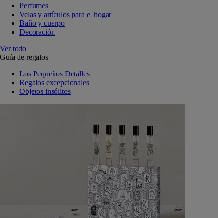
Perfumes
Velas y artículos para el hogar
Baño y cuerpo
Decoración
Ver todo
Guía de regalos
Los Pequeños Detalles
Regalos excepcionales
Objetos insólitos