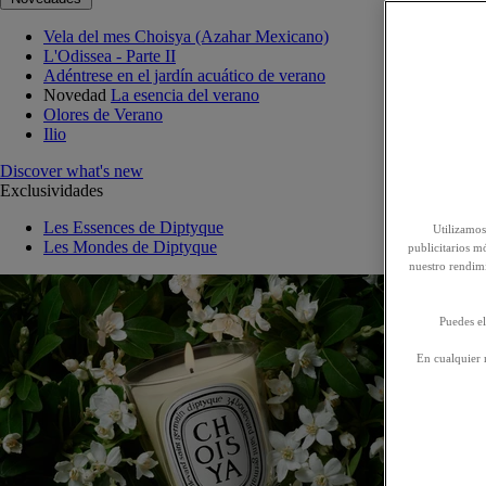
Vela del mes Choisya (Azahar Mexicano)
L'Odissea - Parte II
Adéntrese en el jardín acuático de verano
Novedad
La esencia del verano
Olores de Verano
Ilio
Discover what's new
Exclusividades
Les Essences de Diptyque
Utilizamos
Les Mondes de Diptyque
publicitarios mó
nuestro rendim
Puedes el
En cualquier 