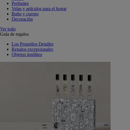
Perfumes
Velas y artículos para el hogar
Baño y cuerpo
Decoración
Ver todo
Guía de regalos
Los Pequeños Detalles
Regalos excepcionales
Objetos insólitos