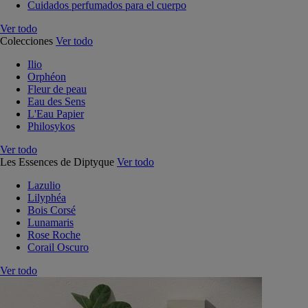
Cuidados perfumados para el cuerpo
Ver todo
Colecciones
Ver todo
Ilio
Orphéon
Fleur de peau
Eau des Sens
L'Eau Papier
Philosykos
Ver todo
Les Essences de Diptyque
Ver todo
Lazulio
Lilyphéa
Bois Corsé
Lunamaris
Rose Roche
Corail Oscuro
Ver todo