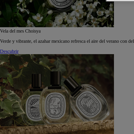
Vela del mes Choisya
Verde y vibrante, el azahar mexicano refresca el aire del verano con de
Descubrir