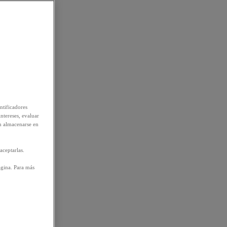
ntificadores
intereses, evaluar
n almacenarse en
aceptarlas.
ágina. Para más