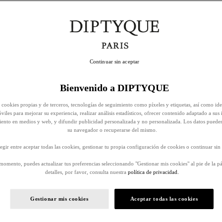
Continuar sin aceptar
Bienvenido a DIPTYQUE
 cookies propias y de terceros, tecnologías de seguimiento como píxeles y etiquetas, así como ide
viles para mejorar su experiencia, realizar análisis estadísticos, ofrecer contenido adaptado a sus 
iento en medios y web, y difundir publicidad personalizada y no personalizada. Los datos puede
su navegador o recuperarse del mismo.
egir entre aceptar todas las cookies, gestionar tu propia configuración de cookies o continuar sin 
momento, puedes actualizar tus preferencias seleccionando "Gestionar mis cookies" al pie de la p
detalles, por favor, consulta nuestra
política de privacidad.
Gestionar mis cookies
Aceptar todas las cookies