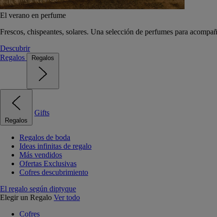
El verano en perfume
Frescos, chispeantes, solares. Una selección de perfumes para acompañ
Descubrir
Regalos
Regalos
Gifts
Regalos
Regalos de boda
Ideas infinitas de regalo
Más vendidos
Ofertas Exclusivas
Cofres descubrimiento
El regalo según diptyque
Elegir un Regalo
Ver todo
Cofres