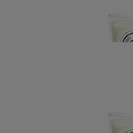
Este elegante candelero se tornea a mano en una Empresa del
Patrimonio Vivo de la región del Jura.
Leer más
Creado por Sam Baron, este exclusivo objeto de roble presenta una
sedosa superficie negra que invita a contemplarla a la luz de un fuego
de chimenea. Se utiliza solo o juntamente con los modelos Pilier/Pilar y
Balustre/Balaustre negros.
Leer menos
Candelero Columna negro
Para velas
modelo clásico
Madera de roble
Este elegante candelero se tornea a mano en una Empresa del
Patrimonio Vivo de la región del Jura.
Leer más
Creado por Sam Baron, este exclusivo objeto de roble presenta una
sedosa superficie negra que invita a contemplarla a la luz de un fuego
de chimenea. Se utiliza solo o juntamente con los modelos Pilier/Pilar y