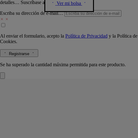
detalles… Suscríbase a nuestra newsletter.
Ver mi bolsa
Escriba su dirección de e-mail…
Al enviar el formulario, acepto la
Política de Privacidad
y la
Política de
Cookies.
Registrarse
Se ha superado la cantidad máxima permitida para este producto.
Candelero Columna negro
Para velas
modelo clásico
Madera de roble