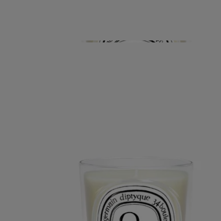
Características
Saber hacer
AS’BOIS: CUANDO LA NATURALEZA SE CONVIERTE EN
MUSA
En el pueblo de Val Suran, en el sur de la región del Jura, los torneros
y tallistas de AS’Bois encarnan un saber hacer ancestral. Esta empresa,
galardonada con el sello «Entreprise du Patrimoine Vivant», combina
técnicas tradicionales e innovación de vanguardia para crear hermosas
piezas que rinden homenaje a la elegancia de su materia prima: la
madera. Rodeado por los bosques montañosos del Franco Condado, el
taller sitúa la ecología y el respeto por el medio ambiente en el centro
de su filosofía al elegir trabajar con materiales locales y sostenibles.
Crea refinadas bandejas y portavelas de madera para Diptyque.
Concebida como una oda a la naturaleza en toda su belleza en bruto,
esta colección de piezas ensalza y acentúa las vetas de la madera a
través de una serie de curvas que evocan el óvalo de Diptyque.
Modo de empleo
Limpiar con un paño suave y seco. Para eliminar las manchas, utilizar