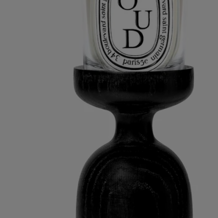
un paño ligeramente húmedo.
Características
Concebido para albergar una vela
Materia: madera
Peso: 500g
Format : h19cm ; ⌀8cm
－Limpiar con un paño suave y seco.
－Para eliminar manchas, utilizar un paño ligeramente húmedo.
Compromisos
Artesanía
Elaborado artesanalmente por una empresa francesa con el estatus
nacional de “herencia viva”.