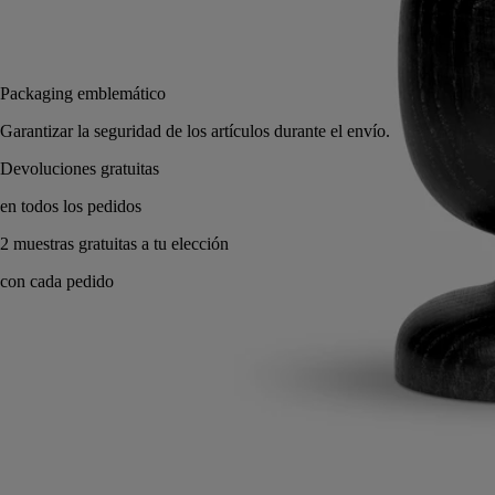
Añadir a la bolsa
110 €
Packaging emblemáti
Garantizar la seguridad
s
tu elección
Hecho a mano en Francia, con total transparencia.
Saber hacer
Compromisos
Modo de empleo