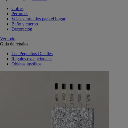
Cofres
Perfumes
Velas y artículos para el hogar
Baño y cuerpo
Decoración
Ver todo
Guía de regalos
Los Pequeños Detalles
Regalos excepcionales
Objetos insólitos