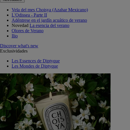
Vela del mes Choisya (Azahar Mexicano)
L'Odissea - Parte II
Adéntrese en el jardín acuático de verano
Novedad
La esencia del verano
Olores de Verano
Ilio
Discover what's new
Exclusividades
Les Essences de Diptyque
Les Mondes de Diptyque