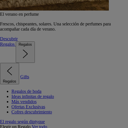
El verano en perfume
Frescos, chispeantes, solares. Una selección de perfumes para
acompañar cada día de verano.
Descubrir
Regalos
Regalos
Gifts
Regalos
Regalos de boda
Ideas infinitas de regalo
Más vendidos
Ofertas Exclusivas
Cofres descubrimiento
El regalo según diptyque
Elegir un Regalo
Ver todo