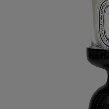
Balustre/Balaustre negros.
Leer menos
Candelero Columna negro
Para velas
modelo clásico
Madera de roble
Este elegante candelero se tornea a mano en una Empresa del
Patrimonio Vivo de la región del Jura.
Leer más
Creado por Sam Baron, este exclusivo objeto de roble presenta una
sedosa superficie negra que invita a contemplarla a la luz de un fuego
de chimenea. Se utiliza solo o juntamente con los modelos Pilier/Pilar y
Balustre/Balaustre negros.
Leer menos
Clásico
Clásico