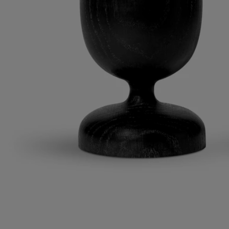
Con total transparencia
¿Te gustaría obtener más información sobre nuestros socios y el origen
de nuestras materias primas?
Visita nuestra plataforma de transparencia
Fabricado en Francia
Este objeto es made in France