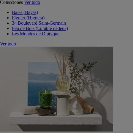
Colecciones
Ver todo
Baies (Bayas)
Figuier (Higuera)
34 Boulevard Saint-Germain
Feu de Bois (Lumbre de leña)
Les Mondes de Diptyque
Ver todo