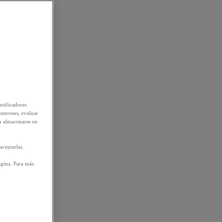
ntificadores
intereses, evaluar
n almacenarse en
aceptarlas.
ágina. Para más