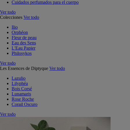
Cuidados perfumados para el cuerpo
Ver todo
Colecciones
Ver todo
Ilio
Orphéon
Fleur de peau
Eau des Sens
L'Eau Papier
Philosykos
Ver todo
Les Essences de Diptyque
Ver todo
Lazulio
Lilyphéa
Bois Corsé
Lunamaris
Rose Roche
Corail Oscuro
Ver todo