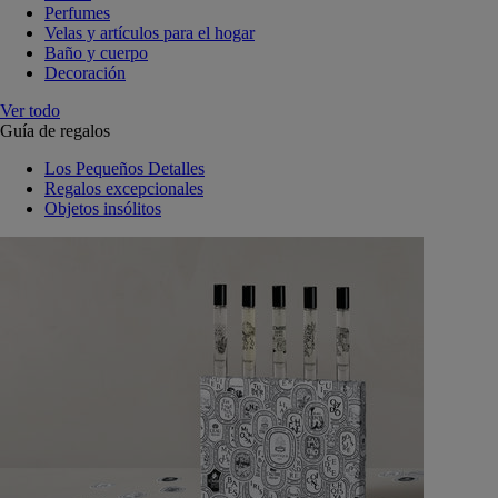
Perfumes
Velas y artículos para el hogar
Baño y cuerpo
Decoración
Ver todo
Guía de regalos
Los Pequeños Detalles
Regalos excepcionales
Objetos insólitos