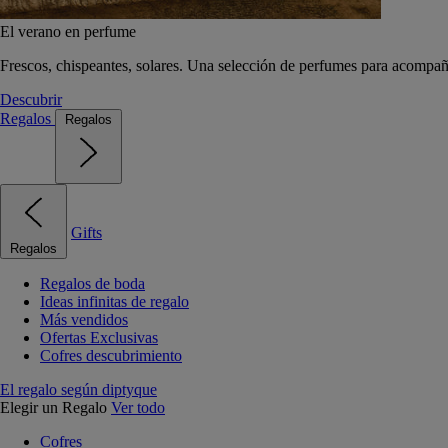
El verano en perfume
Frescos, chispeantes, solares. Una selección de perfumes para acompañ
Descubrir
Regalos
Regalos
Gifts
Regalos
Regalos de boda
Ideas infinitas de regalo
Más vendidos
Ofertas Exclusivas
Cofres descubrimiento
El regalo según diptyque
Elegir un Regalo
Ver todo
Cofres