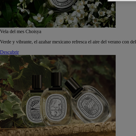
Vela del mes Choisya
Verde y vibrante, el azahar mexicano refresca el aire del verano con de
Descubrir