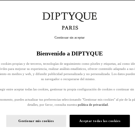
Continuar sin aceptar
Bienvenido a DIPTYQUE
 cookies propias y de terceros, tecnologías de seguimiento como píxeles y etiquetas, así como ide
viles para mejorar su experiencia, realizar análisis estadísticos, ofrecer contenido adaptado a sus 
iento en medios y web, y difundir publicidad personalizada y no personalizada. Los datos puede
su navegador o recuperarse del mismo.
egir entre aceptar todas las cookies, gestionar tu propia configuración de cookies o continuar sin 
momento, puedes actualizar tus preferencias seleccionando "Gestionar mis cookies" al pie de la p
detalles, por favor, consulta nuestra
política de privacidad.
Gestionar mis cookies
Aceptar todas las cookies