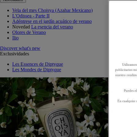
Vela del mes Choisya (Azahar Mexicano)
L'Odissea - Parte II
Adéntrese en el jardín acuático de verano
Novedad
La esencia del verano
Olores de Verano
Ilio
Discover what's new
Exclusividades
Les Essences de Diptyque
Utilizamos
Les Mondes de Diptyque
publicitarios mó
nuestro rendim
Puedes el
En cualquier 