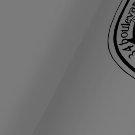
Inhaltsstoffe
Die Formulierung:
Aprikosenkernöl ist reich an Vitamin E und ungesättigten Fettsäuren.
Es lässt sich hervorragend als Emulgator einsetzen, der sich trocken
anfühlt und nicht fettet. Daher ist es perfekt für empfindliche, trockene
und sogar dehydrierte Haut geeignet. Darüber hinaus ist das Öl dafür
bekannt, dass es weder Hautreizungen noch Allergien auslöst.
Arganöl (nativ, aus biologischem Anbau) empfiehlt sich besonders für
die Pflege und Stärkung von brüchigen Nägeln. Sheabutter
durchfeuchtet, nährt, repariert und revitalisiert die Haut.
Der Duft:
Frische Akzente von reifer Aprikose, umhüllt von den mandelartigen,
vollmundigen Noten der Tonkabohne.
aqua (water) - ethylhexyl palmitate - olus oil (vegetable oil) 1 -
caprylic/capric triglyceride - isononyl isononanoate - glycerin -
macadamia integrifolia seed oil - glyceryl stearate - butyrospermum
parkii (shea butter) - cetyl alcohol - ceteareth-20 - prunus armeniaca