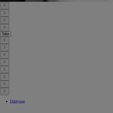
Tabs
Diptyque