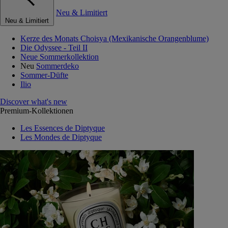
Neu & Limitiert
Neu & Limitiert
Kerze des Monats Choisya (Mexikanische Orangenblume)
Die Odyssee - Teil II
Neue Sommerkollektion
Neu
Sommerdeko
Sommer-Düfte
Ilio
Discover what's new
Premium-Kollektionen
Les Essences de Diptyque
Les Mondes de Diptyque