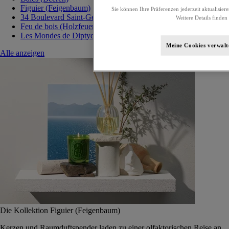
Figuier (Feigenbaum)
Sie können Ihre Präferenzen jederzeit aktualisier
34 Boulevard Saint-Germain
Weitere Details finden
Feu de bois (Holzfeuer)
Les Mondes de Diptyque
Meine Cookies verwalt
Alle anzeigen
Die Kollektion Figuier (Feigenbaum)
Kerzen und Raumduftspender laden zu einer olfaktorischen Reise an