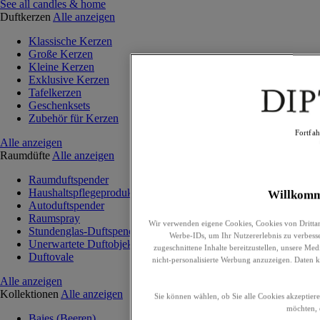
See all candles & home
Duftkerzen
Alle anzeigen
Klassische Kerzen
Große Kerzen
Kleine Kerzen
Exklusive Kerzen
Tafelkerzen
Geschenksets
Zubehör für Kerzen
Fortfa
Alle anzeigen
Raumdüfte
Alle anzeigen
Raumduftspender
Haushaltspflegeprodukte
Willkom
Autoduftspender
Raumspray
Wir verwenden eigene Cookies, Cookies von Drittan
Stundenglas-Duftspender
Werbe-IDs, um Ihr Nutzererlebnis zu verbesser
Unerwartete Duftobjekte
zugeschnittene Inhalte bereitzustellen, unsere M
Duftovale
nicht-personalisierte Werbung anzuzeigen. Daten 
Alle anzeigen
Kollektionen
Alle anzeigen
Sie können wählen, ob Sie alle Cookies akzeptier
möchten, 
Baies (Beeren)