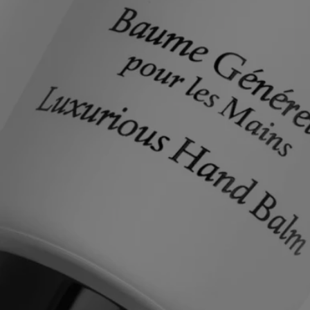
(apricot) kernel oil - benzyl alcohol - hydroxyethyl acrylate/sodium
acryloyldimethyl taurate copolymer - ceteareth-12 - cetearyl alcohol -
hydrogenated vegetable oil 1 - parfum (fragrance) - candelilla cera
(euphorbia cerifera (candelilla) wax) - dehydroacetic acid - polysorbate
60 - argania spinosa kernel oil - alpha-isomethyl ionone - sorbitan
isostearate - tetrasodium glutamate diacetate - linalool - coumarin -
benzyl salicylate -- limonene - cinnamal
Hinweis: Die Inhaltsstoffliste der Diptyque-Produkte wird regelmäßig
aktualisiert. Bitte prüfen Sie vor der Anwendung die Angaben auf der
Verpackung, um sicherzustellen, dass das Produkt für Ihre
persönlichen Bedürfnisse geeignet ist.
Verpflichtungen
Hergestellt in Frankreich
Alle unsere Hautpflegeprodukte sind Made in France.
Recyclinghinweise
Die Kartonhülle ist recycelbar. Bitte entsorgen Sie diese im
entsprechenden Recyclingbehälter. Die Tube kann nicht recycelt
werden und sollte über den Hausmüll entsorgt werden.