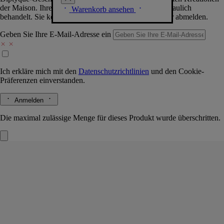
der Maison. Ihre Daten werden selbstverständlich vertraulich
Warenkorb ansehen
behandelt. Sie können sich jederzeit problemlos wieder abmelden.
Geben Sie Ihre E-Mail-Adresse ein
Ich erkläre mich mit den
Datenschutzrichtlinien
und den
Cookie-
Präferenzen
einverstanden.
Anmelden
Die maximal zulässige Menge für dieses Produkt wurde überschritten.
Üppiger Balsam
für die Hände
Feiner, seidiger Schutz