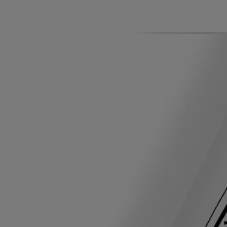
Hautbereiche geben, die sich trocken anfühlen oder spannen. Für eine
intensivere Behandlung von trockenen Händen oder Füßen eine
großzügige Produktmenge auftragen, einmassieren und den
verbleibenden Balsam unter einem Handschuh oder einem Strumpf die
ganze Nacht einwirken lassen.
Formulierung und Textur
Die Formulierung:
Aprikosenkernöl weist eine hohe Konzentration an Vitamin E und
ungesättigten Fettsäuren auf. Es macht die Haut wunderbar
geschmeidig, hinterlässt ein trockenes, nicht fettendes Gefühl und ist
ideal für empfindliche, trockene oder feuchtigkeitsarme Haut geeignet.
Es ist bekannt für seine nicht reizenden und hypoallergenen
Eigenschaften.
Arganöl (nativ, bio) wird besonders zur Stärkung brüchiger Nägel
empfohlen. Reich an Vitamin E, Fettsäuren und Sterolen, pflegt es
trockene, empfindliche Haut. Sheabutter spendet Feuchtigkeit, nährt,
repariert und revitalisiert die Haut.
Das Parfum:
Verströmt die Frische praller Aprikosen, umhüllt von der mandelartigen
Cremigkeit der Tonkabohne.