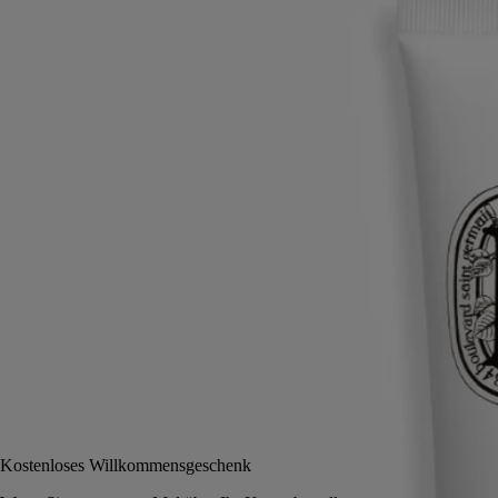
Feiner, seidiger Schutz
Unglaublich zart, unglaublich pflegend. Dieser reichhaltige Balsam für
die Hände ruft die Aromen von Mandeln und saftig-samtigen
Aprikosen wie aus den Obstgärten von Cordoba wach.
Mehr lesen
Aprikosenkernöl vermengt sich mit Sheabutter zu einer intensiv
effizienten Pflege für die Hände und trockene Körperpartien. Schnell
aufgetragen, schnell wirksam.
Weniger lesen
45 ml
Benachrichtigen Sie mich
42 €
Kostenloses Willkommensgeschenk