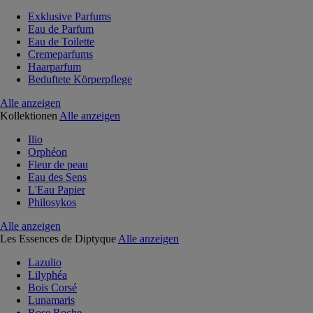
Exklusive Parfums
Eau de Parfum
Eau de Toilette
Cremeparfums
Haarparfum
Beduftete Körperpflege
Alle anzeigen
Kollektionen
Alle anzeigen
Ilio
Orphéon
Fleur de peau
Eau des Sens
L'Eau Papier
Philosykos
Alle anzeigen
Les Essences de Diptyque
Alle anzeigen
Lazulio
Lilyphéa
Bois Corsé
Lunamaris
Rose Roche