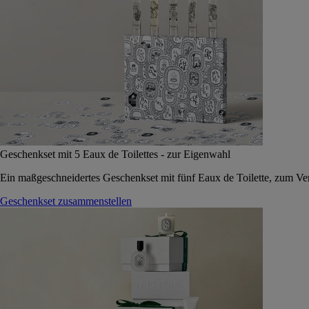
Geschenkset mit 5 Eaux de Toilettes - zur Eigenwahl
Ein maßgeschneidertes Geschenkset mit fünf Eaux de Toilette, zum Vers
Geschenkset zusammenstellen