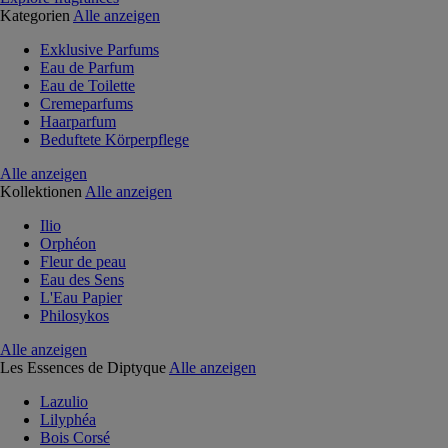
Kategorien
Alle anzeigen
Exklusive Parfums
Eau de Parfum
Eau de Toilette
Cremeparfums
Haarparfum
Beduftete Körperpflege
Alle anzeigen
Kollektionen
Alle anzeigen
Ilio
Orphéon
Fleur de peau
Eau des Sens
L'Eau Papier
Philosykos
Alle anzeigen
Les Essences de Diptyque
Alle anzeigen
Lazulio
Lilyphéa
Bois Corsé