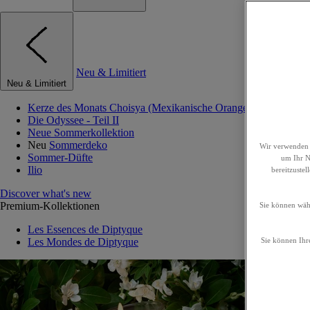
Neu & Limitiert
Neu & Limitiert
Kerze des Monats Choisya (Mexikanische Orangenblume)
Die Odyssee - Teil II
Neue Sommerkollektion
Neu
Sommerdeko
Wir verwenden 
Sommer-Düfte
um Ihr Nu
Ilio
bereitzuste
Discover what's new
Premium-Kollektionen
Sie können wähl
Les Essences de Diptyque
Les Mondes de Diptyque
Sie können Ihre