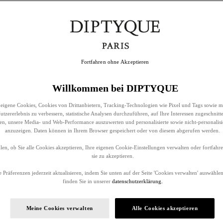
Fortfahren ohne Akzeptieren
Willkommen bei DIPTYQUE
eigene Cookies, Cookies von Drittanbietern, Tracking-Technologien wie Pixel und Tags sowie m
tzererlebnis zu verbessern, statistische Analysen durchzuführen, auf Ihre Interessen zugeschnitt
llen, unsere Media- und Web-Performance auszuwerten und personalisierte sowie nicht-personalis
anzuzeigen. Daten können in Ihrem Browser gespeichert oder von diesem abgerufen werden.
en, ob Sie alle Cookies akzeptieren, Ihre eigenen Cookie-Einstellungen verwalten oder fortfah
sie zu akzeptieren.
 Präferenzen jederzeit aktualisieren, indem Sie unten auf der Seite 'Cookies verwalten' auswählen
finden Sie in unserer
datenschutzerklärung.
Meine Cookies verwalten
Alle Cookies akzeptieren