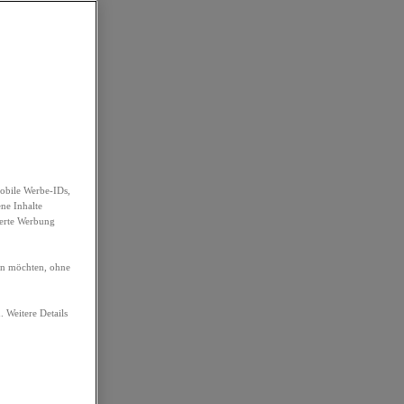
obile Werbe-IDs,
ene Inhalte
ierte Werbung
ren möchten, ohne
. Weitere Details