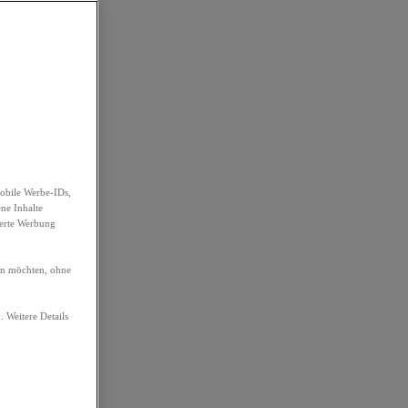
obile Werbe-IDs,
ene Inhalte
ierte Werbung
ren möchten, ohne
. Weitere Details