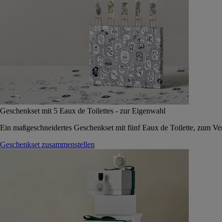
Geschenkset mit 5 Eaux de Toilettes - zur Eigenwahl
Ein maßgeschneidertes Geschenkset mit fünf Eaux de Toilette, zum Vers
Geschenkset zusammenstellen