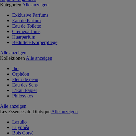
Kategorien
Alle anzeigen
Exklusive Parfums
Eau de Parfum
Eau de Toilette
Cremeparfums
Haarparfum
Beduftete Körperpflege
Alle anzeigen
Kollektionen
Alle anzeigen
Ilio
Orphéon
Fleur de peau
Eau des Sens
L'Eau Papier
Philosykos
Alle anzeigen
Les Essences de Diptyque
Alle anzeigen
Lazulio
Lilyphéa
Bois Corsé