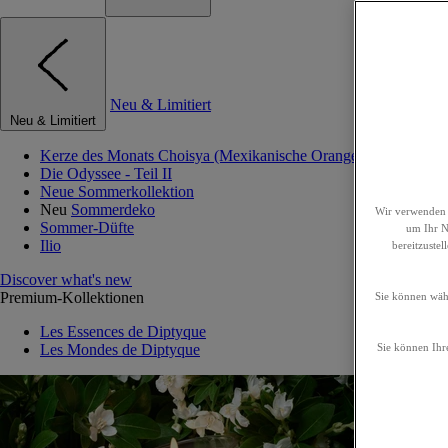
Neu & Limitiert
Neu & Limitiert
Kerze des Monats Choisya (Mexikanische Orangenblume)
Die Odyssee - Teil II
Neue Sommerkollektion
Neu
Sommerdeko
Wir verwenden 
Sommer-Düfte
um Ihr Nu
Ilio
bereitzuste
Discover what's new
Premium-Kollektionen
Sie können wähl
Les Essences de Diptyque
Les Mondes de Diptyque
Sie können Ihre