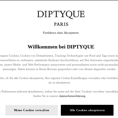
Fortfahren ohne Akzeptieren
Willkommen bei DIPTYQUE
eigene Cookies, Cookies von Drittanbietern, Tracking-Technologien wie Pixel und Tags sowie m
tzererlebnis zu verbessern, statistische Analysen durchzuführen, auf Ihre Interessen zugeschnitt
llen, unsere Media- und Web-Performance auszuwerten und personalisierte sowie nicht-personalis
anzuzeigen. Daten können in Ihrem Browser gespeichert oder von diesem abgerufen werden.
en, ob Sie alle Cookies akzeptieren, Ihre eigenen Cookie-Einstellungen verwalten oder fortfah
sie zu akzeptieren.
 Präferenzen jederzeit aktualisieren, indem Sie unten auf der Seite 'Cookies verwalten' auswählen
finden Sie in unserer
datenschutzerklärung.
Meine Cookies verwalten
Alle Cookies akzeptieren