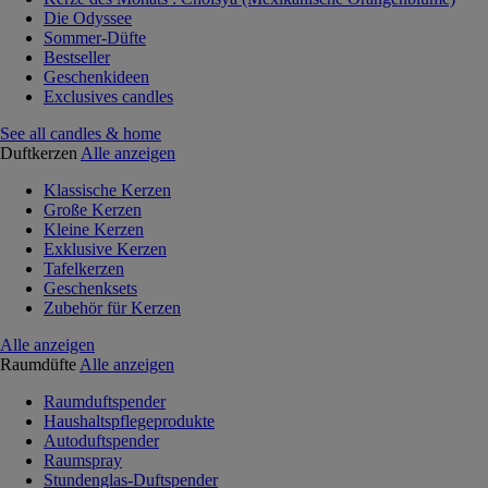
Die Odyssee
Sommer-Düfte
Bestseller
Geschenkideen
Exclusives candles
See all candles & home
Duftkerzen
Alle anzeigen
Klassische Kerzen
Große Kerzen
Kleine Kerzen
Exklusive Kerzen
Tafelkerzen
Geschenksets
Zubehör für Kerzen
Alle anzeigen
Raumdüfte
Alle anzeigen
Raumduftspender
Haushaltspflegeprodukte
Autoduftspender
Raumspray
Stundenglas-Duftspender