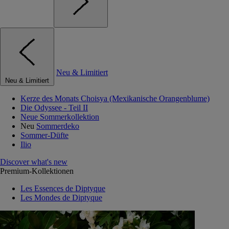
Neu & Limitiert
Neu & Limitiert
Kerze des Monats Choisya (Mexikanische Orangenblume)
Die Odyssee - Teil II
Neue Sommerkollektion
Neu
Sommerdeko
Sommer-Düfte
Ilio
Discover what's new
Premium-Kollektionen
Les Essences de Diptyque
Les Mondes de Diptyque