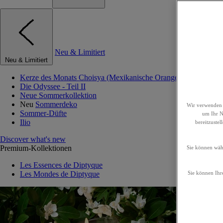
Neu & Limitiert
Neu & Limitiert
Kerze des Monats Choisya (Mexikanische Orangenblume)
Die Odyssee - Teil II
Neue Sommerkollektion
Neu
Sommerdeko
Wir verwenden 
Sommer-Düfte
um Ihr Nu
Ilio
bereitzuste
Discover what's new
Premium-Kollektionen
Sie können wähl
Les Essences de Diptyque
Les Mondes de Diptyque
Sie können Ihre