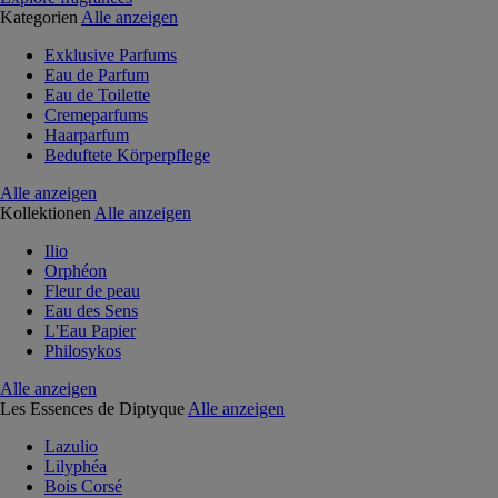
Kategorien
Alle anzeigen
Exklusive Parfums
Eau de Parfum
Eau de Toilette
Cremeparfums
Haarparfum
Beduftete Körperpflege
Alle anzeigen
Kollektionen
Alle anzeigen
Ilio
Orphéon
Fleur de peau
Eau des Sens
L'Eau Papier
Philosykos
Alle anzeigen
Les Essences de Diptyque
Alle anzeigen
Lazulio
Lilyphéa
Bois Corsé