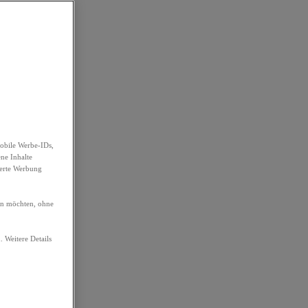
obile Werbe-IDs,
ene Inhalte
ierte Werbung
ren möchten, ohne
. Weitere Details