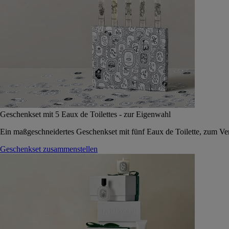
Geschenkset mit 5 Eaux de Toilettes - zur Eigenwahl
Ein maßgeschneidertes Geschenkset mit fünf Eaux de Toilette, zum Vers
Geschenkset zusammenstellen