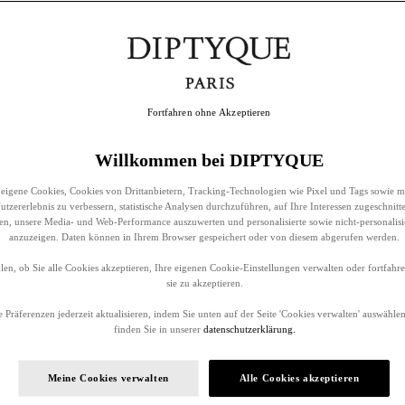
Fortfahren ohne Akzeptieren
Willkommen bei DIPTYQUE
eigene Cookies, Cookies von Drittanbietern, Tracking-Technologien wie Pixel und Tags sowie m
tzererlebnis zu verbessern, statistische Analysen durchzuführen, auf Ihre Interessen zugeschnitt
llen, unsere Media- und Web-Performance auszuwerten und personalisierte sowie nicht-personalis
anzuzeigen. Daten können in Ihrem Browser gespeichert oder von diesem abgerufen werden.
en, ob Sie alle Cookies akzeptieren, Ihre eigenen Cookie-Einstellungen verwalten oder fortfah
sie zu akzeptieren.
 Präferenzen jederzeit aktualisieren, indem Sie unten auf der Seite 'Cookies verwalten' auswählen
finden Sie in unserer
datenschutzerklärung.
Meine Cookies verwalten
Alle Cookies akzeptieren