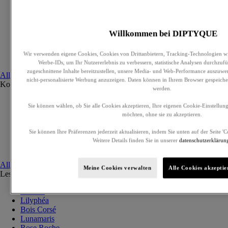
Exklusive Parfums
Eau de Parfum
Eau de Toilette
Willkommen bei DIPTYQUE
Cremeparfums
Haarparfum
Wir verwenden eigene Cookies, Cookies von Drittanbietern, Tracking-Technologien wi
Beduftete Körperpflege
Werbe-IDs, um Ihr Nutzererlebnis zu verbessern, statistische Analysen durchzufü
zugeschnittene Inhalte bereitzustellen, unsere Media- und Web-Performance auszuwer
Alle anzeigen
nicht-personalisierte Werbung anzuzeigen. Daten können in Ihrem Browser gespeiche
Kollektionen
Alle anzeigen
werden.
Ilio
Sie können wählen, ob Sie alle Cookies akzeptieren, Ihre eigenen Cookie-Einstellun
Orphéon
möchten, ohne sie zu akzeptieren.
Fleur de peau
Eau des Sens
Sie können Ihre Präferenzen jederzeit aktualisieren, indem Sie unten auf der Seite '
L'Eau Papier
Weitere Details finden Sie in unserer
datenschutzerklärun
Philosykos
Alle anzeigen
Meine Cookies verwalten
Alle Cookies akzeptie
Les Essences de Diptyque
Alle anzeigen
Lazulio
Lilyphéa
Bois Corsé
Lunamaris
Rose Roche