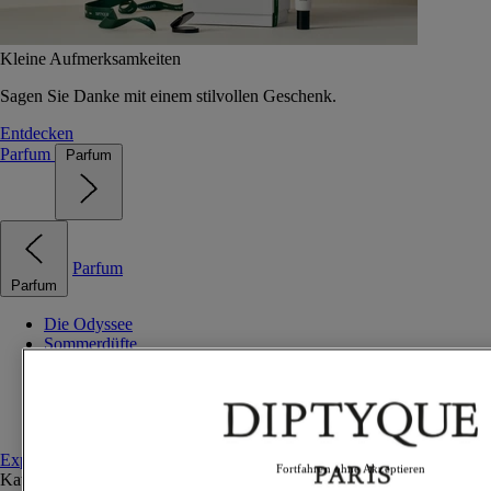
Kleine Aufmerksamkeiten
Sagen Sie Danke mit einem stilvollen Geschenk.
Entdecken
Parfum
Parfum
Parfum
Parfum
Die Odyssee
Sommerdüfte
Bestseller
Geschenkideen
Entdeckungs-Sets
Personalisiertes Set
Explore fragrances
Fortfahren ohne Akzeptieren
Kategorien
Alle anzeigen