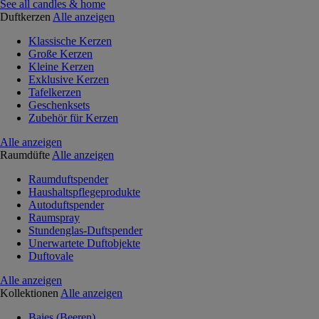
See all candles & home
Duftkerzen
Alle anzeigen
Klassische Kerzen
Große Kerzen
Kleine Kerzen
Exklusive Kerzen
Tafelkerzen
Geschenksets
Zubehör für Kerzen
Alle anzeigen
Raumdüfte
Alle anzeigen
Raumduftspender
Haushaltspflegeprodukte
Autoduftspender
Raumspray
Stundenglas-Duftspender
Unerwartete Duftobjekte
Duftovale
Alle anzeigen
Kollektionen
Alle anzeigen
Baies (Beeren)