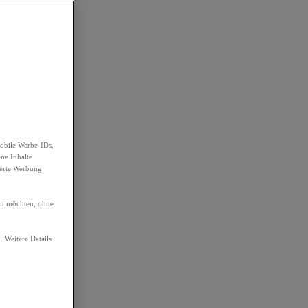
obile Werbe-IDs,
ene Inhalte
ierte Werbung
ren möchten, ohne
. Weitere Details