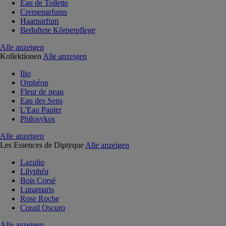
Eau de Toilette
Cremeparfums
Haarparfum
Beduftete Körperpflege
Alle anzeigen
Kollektionen
Alle anzeigen
Ilio
Orphéon
Fleur de peau
Eau des Sens
L'Eau Papier
Philosykos
Alle anzeigen
Les Essences de Diptyque
Alle anzeigen
Lazulio
Lilyphéa
Bois Corsé
Lunamaris
Rose Roche
Corail Oscuro
Alle anzeigen