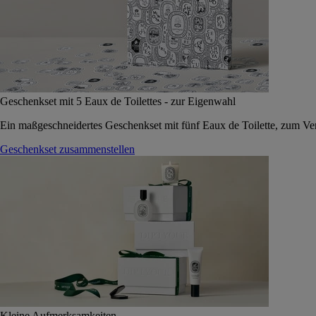
Geschenkset mit 5 Eaux de Toilettes - zur Eigenwahl
Ein maßgeschneidertes Geschenkset mit fünf Eaux de Toilette, zum Vers
Geschenkset zusammenstellen
Kleine Aufmerksamkeiten