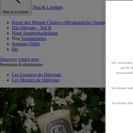
Neu & Limitiert
Neu & Limitiert
Kerze des Monats Choisya (Mexikanische Orangenblume)
Die Odyssee - Teil II
Neue Sommerkollektion
Neu
Sommerdeko
Sommer-Düfte
Ilio
Discover what's new
Wir verwenden 
Premium-Kollektionen
um Ihr Nu
bereitzuste
Les Essences de Diptyque
Les Mondes de Diptyque
Sie können wähl
Sie können Ihre