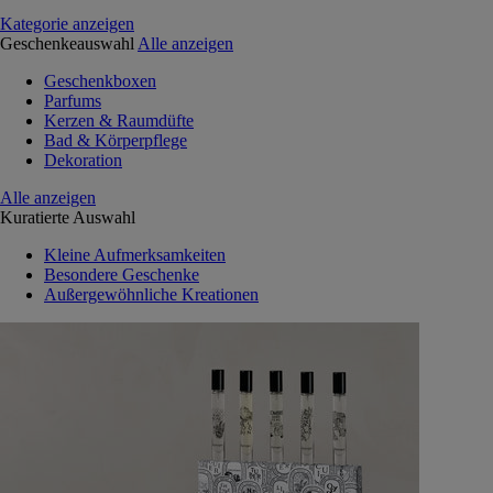
Kategorie anzeigen
Geschenkeauswahl
Alle anzeigen
Geschenkboxen
Parfums
Kerzen & Raumdüfte
Bad & Körperpflege
Dekoration
Alle anzeigen
Kuratierte Auswahl
Kleine Aufmerksamkeiten
Besondere Geschenke
Außergewöhnliche Kreationen