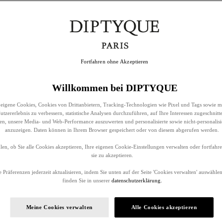
Fortfahren ohne Akzeptieren
Willkommen bei DIPTYQUE
eigene Cookies, Cookies von Drittanbietern, Tracking-Technologien wie Pixel und Tags sowie m
tzererlebnis zu verbessern, statistische Analysen durchzuführen, auf Ihre Interessen zugeschnitt
llen, unsere Media- und Web-Performance auszuwerten und personalisierte sowie nicht-personalis
anzuzeigen. Daten können in Ihrem Browser gespeichert oder von diesem abgerufen werden.
en, ob Sie alle Cookies akzeptieren, Ihre eigenen Cookie-Einstellungen verwalten oder fortfah
sie zu akzeptieren.
 Präferenzen jederzeit aktualisieren, indem Sie unten auf der Seite 'Cookies verwalten' auswählen
finden Sie in unserer
datenschutzerklärung.
Meine Cookies verwalten
Alle Cookies akzeptieren