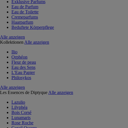
Exklusive Parfums
Eau de Parfum
Eau de Toilette
Cremeparfums
Haarparfum
Beduftete Körperpflege
Alle anzeigen
Kollektionen
Alle anzeigen
Ilio
Orphéon
Fleur de peau
Eau des Sens
L'Eau Papier
Philosykos
Alle anzeigen
Les Essences de Diptyque
Alle anzeigen
Lazulio
Lilyphéa
Bois Corsé
Lunamaris
Rose Roche
Corail Oscuro