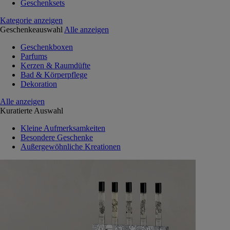
Geschenksets
Kategorie anzeigen
Geschenkeauswahl
Alle anzeigen
Geschenkboxen
Parfums
Kerzen & Raumdüfte
Bad & Körperpflege
Dekoration
Alle anzeigen
Kuratierte Auswahl
Kleine Aufmerksamkeiten
Besondere Geschenke
Außergewöhnliche Kreationen