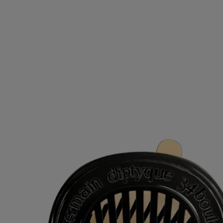
sofern der Beutel nach Gebrauch ordnungsgemäß verschlossen wird.
- Das Produkt ist nach dem Öffnen im luftdichten Beutel 18 Monate
haltbar.
- 40 Stunden durchgehende Nutzungsdauer.
- Maße: Höhe 7,4 cm; Breite 5,9 cm
Inhaltsstoffe
Um die Kennzeichnungsrichtlinien zu entdecken,
klicken Sie hier.
Bitte beachten Sie: Die Inhaltsstofflisten der Diptyque-Produkte
werden regelmäßig aktualisiert. Bitte überprüfen Sie vor dem
Gebrauch immer die auf der Produktverpackung angegebenen
Inhaltsstoffe, um sicherzustellen, dass sie für Ihre persönlichen
Bedürfnisse geeignet sind.
Verpflichtungen
Nachfüllbarer Artikel
Unsere Autoduftspender können mit dem Parfum Ihrer Wahl
nachgefüllt werden.