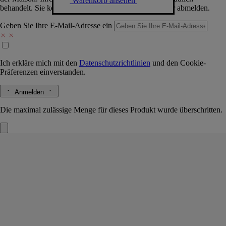
Warenkorb ansehen
behandelt. Sie können sich jederzeit problemlos wieder abmelden.
Geben Sie Ihre E-Mail-Adresse ein
Ich erkläre mich mit den
Datenschutzrichtlinien
und den
Cookie-
Präferenzen
einverstanden.
Anmelden
Die maximal zulässige Menge für dieses Produkt wurde überschritten.
Mimosa (Mimose)
Autoduftspender mit
Kartusche
Das Herbarium der Blüten