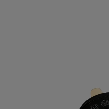
Der Duftspender und die mit intensiv duftenden Perlen gefüllte
Kartusche bilden ein Duo, das man als Reisebegleiter nicht mehr
missen möchte.
Weniger lesen
Nachfüllbar
Mimosa (Mimose)
Autoduftspender mit
Kartusche
Das Herbarium der Blüten
Ein Wohlgeruch mit südfranzösischem Flair. Die zarten, samtigen
Honignuancen der Duftnote Mimosa (Mimose) verbreiten sich luftig-
leicht im ganzen Auto.
Mehr lesen
Der Duftspender und die mit intensiv duftenden Perlen gefüllte
Kartusche bilden ein Duo, das man als Reisebegleiter nicht mehr
missen möchte.
Weniger lesen