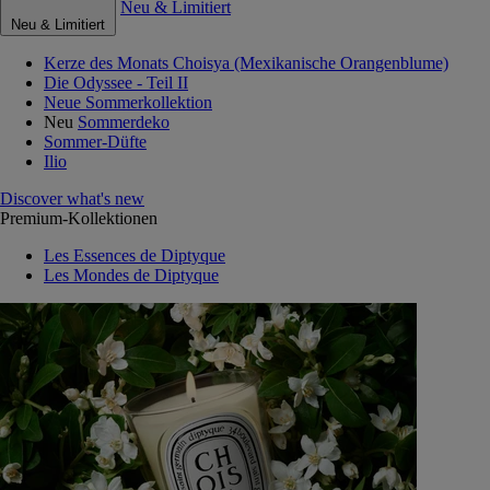
Neu & Limitiert
Neu & Limitiert
Kerze des Monats Choisya (Mexikanische Orangenblume)
Die Odyssee - Teil II
Neue Sommerkollektion
Neu
Sommerdeko
Sommer-Düfte
Ilio
Discover what's new
Premium-Kollektionen
Les Essences de Diptyque
Les Mondes de Diptyque