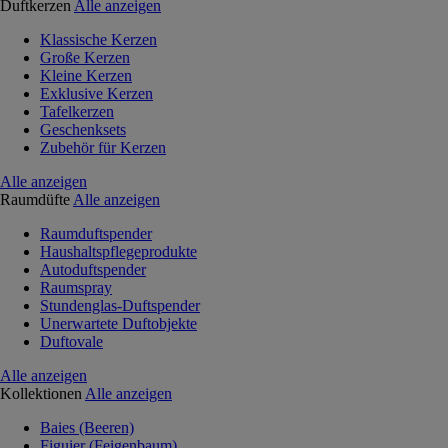
Duftkerzen
Alle anzeigen
Klassische Kerzen
Große Kerzen
Kleine Kerzen
Exklusive Kerzen
Tafelkerzen
Geschenksets
Zubehör für Kerzen
Alle anzeigen
Raumdüfte
Alle anzeigen
Raumduftspender
Haushaltspflegeprodukte
Autoduftspender
Raumspray
Stundenglas-Duftspender
Unerwartete Duftobjekte
Duftovale
Alle anzeigen
Kollektionen
Alle anzeigen
Baies (Beeren)
Figuier (Feigenbaum)