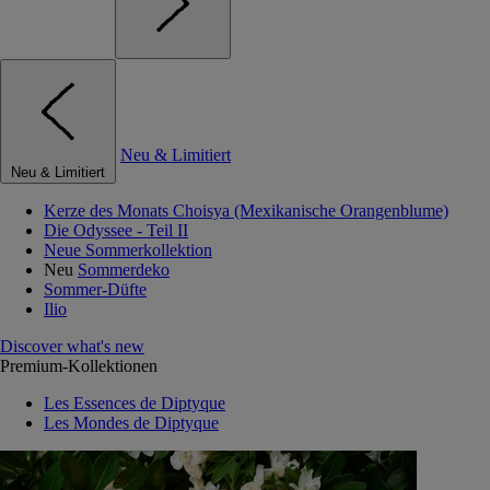
Neu & Limitiert
Neu & Limitiert
Kerze des Monats Choisya (Mexikanische Orangenblume)
Die Odyssee - Teil II
Neue Sommerkollektion
Neu
Sommerdeko
Sommer-Düfte
Ilio
Discover what's new
Premium-Kollektionen
Les Essences de Diptyque
Les Mondes de Diptyque