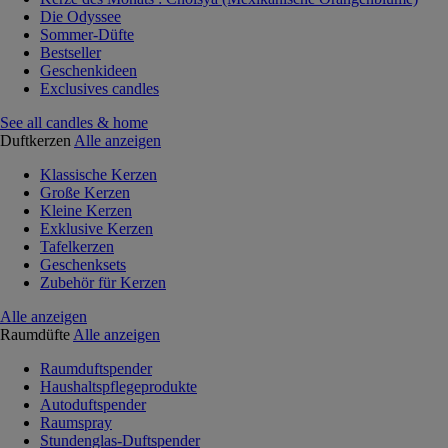
Die Odyssee
Sommer-Düfte
Bestseller
Geschenkideen
Exclusives candles
See all candles & home
Duftkerzen
Alle anzeigen
Klassische Kerzen
Große Kerzen
Kleine Kerzen
Exklusive Kerzen
Tafelkerzen
Geschenksets
Zubehör für Kerzen
Alle anzeigen
Raumdüfte
Alle anzeigen
Raumduftspender
Haushaltspflegeprodukte
Autoduftspender
Raumspray
Stundenglas-Duftspender