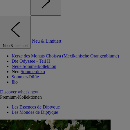
Neu & Limitiert
Neu & Limitiert
Kerze des Monats Choisya (Mexikanische Orangenblume)
Die Odyssee - Teil II
Neue Sommerkollektion
Neu
Sommerdeko
Sommer-Düfte
Ilio
Discover what's new
Premium-Kollektionen
Les Essences de Diptyque
Les Mondes de Diptyque