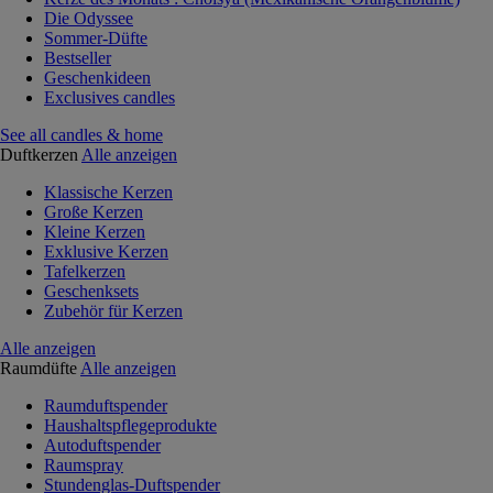
Die Odyssee
Sommer-Düfte
Bestseller
Geschenkideen
Exclusives candles
See all candles & home
Duftkerzen
Alle anzeigen
Klassische Kerzen
Große Kerzen
Kleine Kerzen
Exklusive Kerzen
Tafelkerzen
Geschenksets
Zubehör für Kerzen
Alle anzeigen
Raumdüfte
Alle anzeigen
Raumduftspender
Haushaltspflegeprodukte
Autoduftspender
Raumspray
Stundenglas-Duftspender