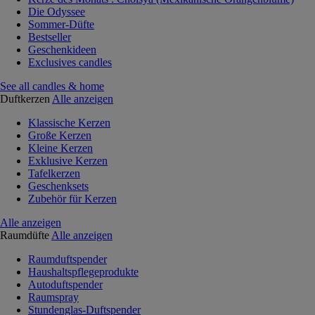
Die Odyssee
Sommer-Düfte
Bestseller
Geschenkideen
Exclusives candles
See all candles & home
Duftkerzen
Alle anzeigen
Klassische Kerzen
Große Kerzen
Kleine Kerzen
Exklusive Kerzen
Tafelkerzen
Geschenksets
Zubehör für Kerzen
Alle anzeigen
Raumdüfte
Alle anzeigen
Raumduftspender
Haushaltspflegeprodukte
Autoduftspender
Raumspray
Stundenglas-Duftspender