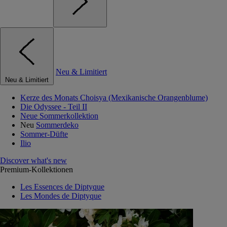
Neu & Limitiert
Neu & Limitiert
Kerze des Monats Choisya (Mexikanische Orangenblume)
Die Odyssee - Teil II
Neue Sommerkollektion
Neu
Sommerdeko
Sommer-Düfte
Ilio
Discover what's new
Premium-Kollektionen
Les Essences de Diptyque
Les Mondes de Diptyque