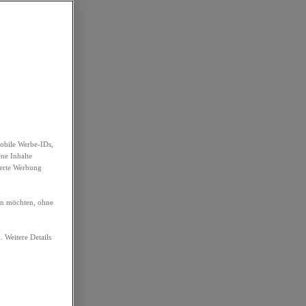
obile Werbe-IDs,
ene Inhalte
ierte Werbung
ren möchten, ohne
. Weitere Details