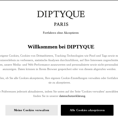
Fortfahren ohne Akzeptieren
Willkommen bei DIPTYQUE
eigene Cookies, Cookies von Drittanbietern, Tracking-Technologien wie Pixel und Tags sowie m
tzererlebnis zu verbessern, statistische Analysen durchzuführen, auf Ihre Interessen zugeschnitt
llen, unsere Media- und Web-Performance auszuwerten und personalisierte sowie nicht-personalis
anzuzeigen. Daten können in Ihrem Browser gespeichert oder von diesem abgerufen werden.
en, ob Sie alle Cookies akzeptieren, Ihre eigenen Cookie-Einstellungen verwalten oder fortfah
sie zu akzeptieren.
 Präferenzen jederzeit aktualisieren, indem Sie unten auf der Seite 'Cookies verwalten' auswählen
finden Sie in unserer
datenschutzerklärung.
Meine Cookies verwalten
Alle Cookies akzeptieren