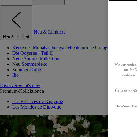
Neu & Limitiert
Neu & Limitiert
Kerze des Monats Choisya (Mexikanische Orangenblume)
Die Odyssee - Teil II
Neue Sommerkollektion
Neu
Sommerdeko
Wir verwenden 
Sommer-Düfte
um Ihr Nu
Ilio
bereitzuste
Discover what's new
Premium-Kollektionen
Sie können wähl
Les Essences de Diptyque
Les Mondes de Diptyque
Sie können Ihre