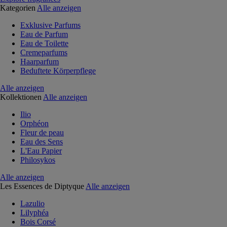
Kategorien
Alle anzeigen
Exklusive Parfums
Eau de Parfum
Eau de Toilette
Cremeparfums
Haarparfum
Beduftete Körperpflege
Alle anzeigen
Kollektionen
Alle anzeigen
Ilio
Orphéon
Fleur de peau
Eau des Sens
L'Eau Papier
Philosykos
Alle anzeigen
Les Essences de Diptyque
Alle anzeigen
Lazulio
Lilyphéa
Bois Corsé