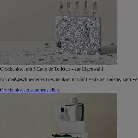
Geschenkset mit 5 Eaux de Toilettes - zur Eigenwahl
Ein maßgeschneidertes Geschenkset mit fünf Eaux de Toilette, zum Vers
Geschenkset zusammenstellen