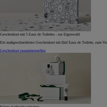
Geschenkset mit 5 Eaux de Toilettes - zur Eigenwahl
Ein maßgeschneidertes Geschenkset mit fünf Eaux de Toilette, zum Vers
Geschenkset zusammenstellen
Kleine Aufmerksamkeiten