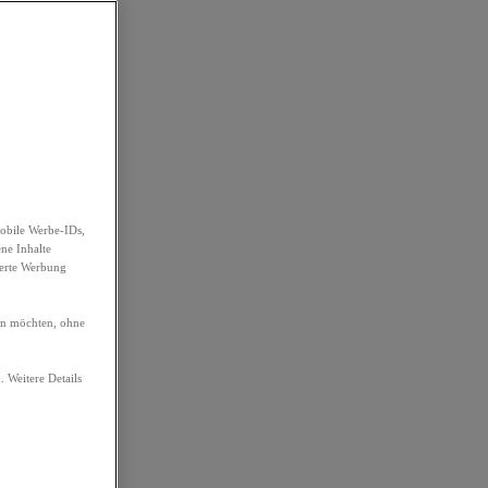
obile Werbe-IDs,
ene Inhalte
ierte Werbung
ren möchten, ohne
. Weitere Details