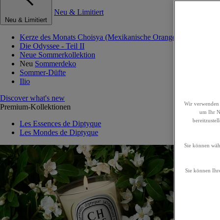
Neu & Limitiert
Neu & Limitiert
Kerze des Monats Choisya (Mexikanische Orangenblume)
Die Odyssee - Teil II
Neue Sommerkollektion
Neu
Sommerdeko
Sommer-Düfte
Ilio
Discover what's new
Wir verwenden 
Premium-Kollektionen
um Ihr Nu
bereitzuste
Les Essences de Diptyque
Les Mondes de Diptyque
Sie können wähl
Sie können Ihre