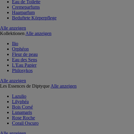
Eau de Toilette
Cremeparfums
Haarparfum
Beduftete Körperpflege
Alle anzeigen
Kollektionen
Alle anzeigen
Ilio
Orphéon
Fleur de peau
Eau des Sens
L'Eau Papier
Philosykos
Alle anzeigen
Les Essences de Diptyque
Alle anzeigen
Lazulio
Lilyphéa
Bois Corsé
Lunamaris
Rose Roche
Corail Oscuro
Alle anzeigen