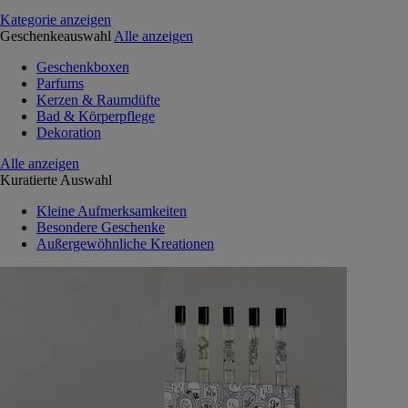
Kategorie anzeigen
Geschenkeauswahl
Alle anzeigen
Geschenkboxen
Parfums
Kerzen & Raumdüfte
Bad & Körperpflege
Dekoration
Alle anzeigen
Kuratierte Auswahl
Kleine Aufmerksamkeiten
Besondere Geschenke
Außergewöhnliche Kreationen