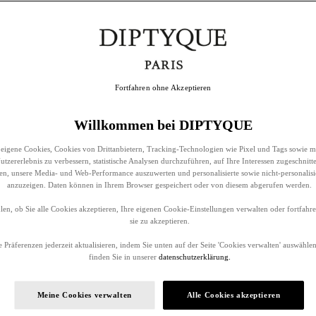
Fortfahren ohne Akzeptieren
Willkommen bei DIPTYQUE
eigene Cookies, Cookies von Drittanbietern, Tracking-Technologien wie Pixel und Tags sowie m
tzererlebnis zu verbessern, statistische Analysen durchzuführen, auf Ihre Interessen zugeschnitt
llen, unsere Media- und Web-Performance auszuwerten und personalisierte sowie nicht-personalis
anzuzeigen. Daten können in Ihrem Browser gespeichert oder von diesem abgerufen werden.
en, ob Sie alle Cookies akzeptieren, Ihre eigenen Cookie-Einstellungen verwalten oder fortfah
sie zu akzeptieren.
 Präferenzen jederzeit aktualisieren, indem Sie unten auf der Seite 'Cookies verwalten' auswählen
finden Sie in unserer
datenschutzerklärung.
Meine Cookies verwalten
Alle Cookies akzeptieren