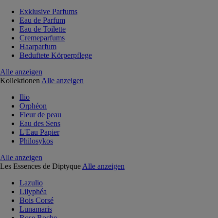
Exklusive Parfums
Eau de Parfum
Eau de Toilette
Cremeparfums
Haarparfum
Beduftete Körperpflege
Alle anzeigen
Kollektionen
Alle anzeigen
Ilio
Orphéon
Fleur de peau
Eau des Sens
L'Eau Papier
Philosykos
Alle anzeigen
Les Essences de Diptyque
Alle anzeigen
Lazulio
Lilyphéa
Bois Corsé
Lunamaris
Rose Roche