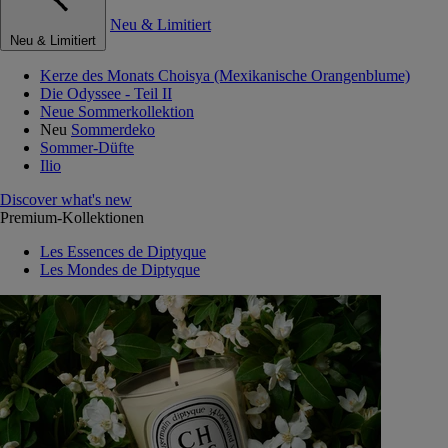
Neu & Limitiert
Neu & Limitiert
Kerze des Monats Choisya (Mexikanische Orangenblume)
Die Odyssee - Teil II
Neue Sommerkollektion
Neu
Sommerdeko
Sommer-Düfte
Ilio
Discover what's new
Premium-Kollektionen
Les Essences de Diptyque
Les Mondes de Diptyque