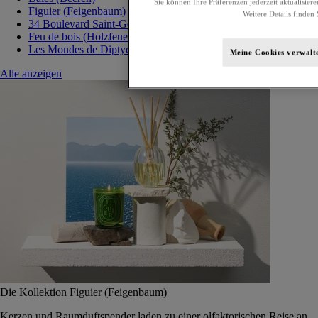
Sie können Ihre Präferenzen jederzeit aktualisiere
Figuier (Feigenbaum)
Weitere Details finden 
34 Boulevard Saint-Germain
Feu de bois (Holzfeuer)
Les Mondes de Diptyque
Meine Cookies verwalt
Alle anzeigen
Die Kollektion Figuier (Feigenbaum)
Kerzen und Raumduftspender laden zu einer olfaktorischen Reise an