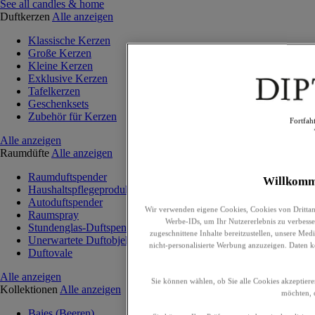
See all candles & home
Duftkerzen
Alle anzeigen
Klassische Kerzen
Große Kerzen
Kleine Kerzen
Exklusive Kerzen
Tafelkerzen
Geschenksets
Zubehör für Kerzen
Fortfah
Alle anzeigen
Raumdüfte
Alle anzeigen
Raumduftspender
Willkomm
Haushaltspflegeprodukte
Autoduftspender
Wir verwenden eigene Cookies, Cookies von Drittan
Raumspray
Werbe-IDs, um Ihr Nutzererlebnis zu verbesser
Stundenglas-Duftspender
zugeschnittene Inhalte bereitzustellen, unsere Me
Unerwartete Duftobjekte
nicht-personalisierte Werbung anzuzeigen. Daten 
Duftovale
Alle anzeigen
Sie können wählen, ob Sie alle Cookies akzeptiere
Kollektionen
Alle anzeigen
möchten, o
Baies (Beeren)