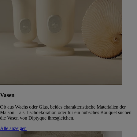
Vasen
Ob aus Wachs oder Glas, beides charakteristische Materialien der
Maison – als Tischdekoration oder für ein hübsches Bouquet suchen
die Vasen von Diptyque ihresgleichen.
Alle anzeigen