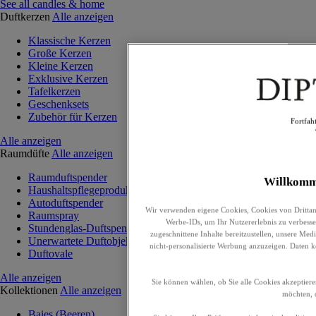
See all candles & home
Duftkerzen
Alle anzeigen
Klassische Kerzen
Große Kerzen
Kleine Kerzen
Exklusive Kerzen
Tafelkerzen
Geschenksets
Zubehör für Kerzen
Fortfah
Alle anzeigen
Raumdüfte
Alle anzeigen
Raumduftspender
Willkomm
Haushaltspflegeprodukte
Autoduftspender
Wir verwenden eigene Cookies, Cookies von Drittan
Raumspray
Werbe-IDs, um Ihr Nutzererlebnis zu verbesser
Stundenglas-Duftspender
zugeschnittene Inhalte bereitzustellen, unsere Me
Unerwartete Duftobjekte
nicht-personalisierte Werbung anzuzeigen. Daten 
Duftovale
Alle anzeigen
Sie können wählen, ob Sie alle Cookies akzeptiere
Kollektionen
Alle anzeigen
möchten, o
Baies (Beeren)