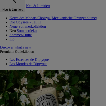
Neu & Limitiert
Neu & Limitiert
Kerze des Monats Choisya (Mexikanische Orangenblume)
Die Odyssee - Teil II
Neue Sommerkollektion
Neu
Sommerdeko
Sommer-Düfte
Ilio
Discover what's new
Premium-Kollektionen
Les Essences de Diptyque
Les Mondes de Diptyque