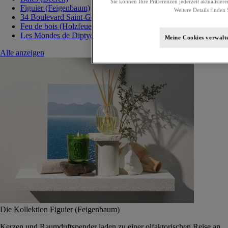
Sie können Ihre Präferenzen jederzeit aktualisiere
Figuier (Feigenbaum)
Weitere Details finden 
34 Boulevard Saint-Germain
Feu de bois (Holzfeuer)
Les Mondes de Diptyque
Meine Cookies verwalt
Alle anzeigen
Die Kollektion Figuier (Feigenbaum)
Kerzen und Raumduftspender laden zu einer olfaktorischen Reise an