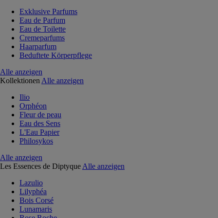
Exklusive Parfums
Eau de Parfum
Eau de Toilette
Cremeparfums
Haarparfum
Beduftete Körperpflege
Alle anzeigen
Kollektionen
Alle anzeigen
Ilio
Orphéon
Fleur de peau
Eau des Sens
L'Eau Papier
Philosykos
Alle anzeigen
Les Essences de Diptyque
Alle anzeigen
Lazulio
Lilyphéa
Bois Corsé
Lunamaris
Rose Roche