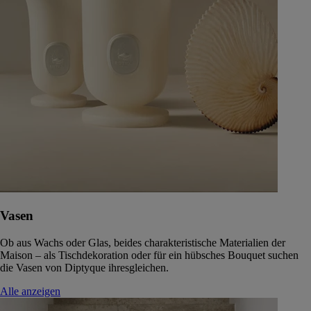
Vasen
Ob aus Wachs oder Glas, beides charakteristische Materialien der
Maison – als Tischdekoration oder für ein hübsches Bouquet suchen
die Vasen von Diptyque ihresgleichen.
Alle anzeigen