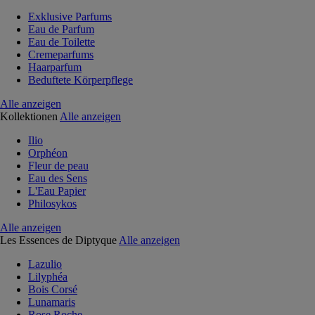
Exklusive Parfums
Eau de Parfum
Eau de Toilette
Cremeparfums
Haarparfum
Beduftete Körperpflege
Alle anzeigen
Kollektionen
Alle anzeigen
Ilio
Orphéon
Fleur de peau
Eau des Sens
L'Eau Papier
Philosykos
Alle anzeigen
Les Essences de Diptyque
Alle anzeigen
Lazulio
Lilyphéa
Bois Corsé
Lunamaris
Rose Roche