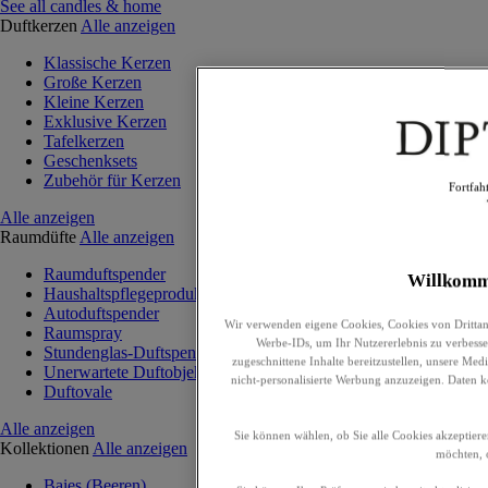
See all candles & home
Duftkerzen
Alle anzeigen
Klassische Kerzen
Große Kerzen
Kleine Kerzen
Exklusive Kerzen
Tafelkerzen
Geschenksets
Zubehör für Kerzen
Fortfah
Alle anzeigen
Raumdüfte
Alle anzeigen
Raumduftspender
Willkomm
Haushaltspflegeprodukte
Autoduftspender
Wir verwenden eigene Cookies, Cookies von Drittan
Raumspray
Werbe-IDs, um Ihr Nutzererlebnis zu verbesser
Stundenglas-Duftspender
zugeschnittene Inhalte bereitzustellen, unsere Me
Unerwartete Duftobjekte
nicht-personalisierte Werbung anzuzeigen. Daten 
Duftovale
Alle anzeigen
Sie können wählen, ob Sie alle Cookies akzeptiere
Kollektionen
Alle anzeigen
möchten, o
Baies (Beeren)