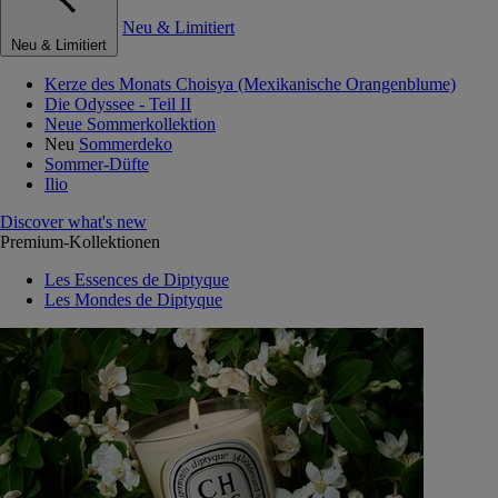
Neu & Limitiert
Neu & Limitiert
Kerze des Monats Choisya (Mexikanische Orangenblume)
Die Odyssee - Teil II
Neue Sommerkollektion
Neu
Sommerdeko
Sommer-Düfte
Ilio
Discover what's new
Premium-Kollektionen
Les Essences de Diptyque
Les Mondes de Diptyque