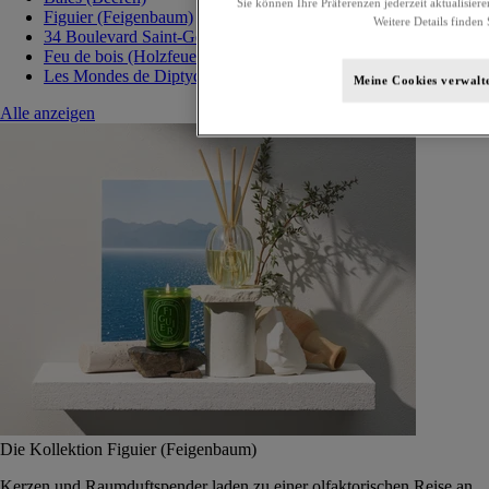
Sie können Ihre Präferenzen jederzeit aktualisiere
Figuier (Feigenbaum)
Weitere Details finden 
34 Boulevard Saint-Germain
Feu de bois (Holzfeuer)
Les Mondes de Diptyque
Meine Cookies verwalt
Alle anzeigen
Die Kollektion Figuier (Feigenbaum)
Kerzen und Raumduftspender laden zu einer olfaktorischen Reise an