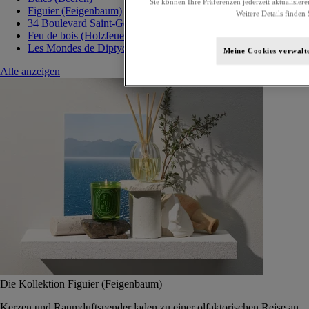
Sie können Ihre Präferenzen jederzeit aktualisiere
Figuier (Feigenbaum)
Weitere Details finden 
34 Boulevard Saint-Germain
Feu de bois (Holzfeuer)
Les Mondes de Diptyque
Meine Cookies verwalt
Alle anzeigen
Die Kollektion Figuier (Feigenbaum)
Kerzen und Raumduftspender laden zu einer olfaktorischen Reise an