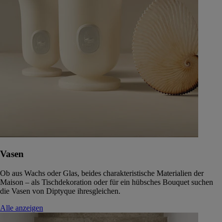
Vasen
Ob aus Wachs oder Glas, beides charakteristische Materialien der
Maison – als Tischdekoration oder für ein hübsches Bouquet suchen
die Vasen von Diptyque ihresgleichen.
Alle anzeigen