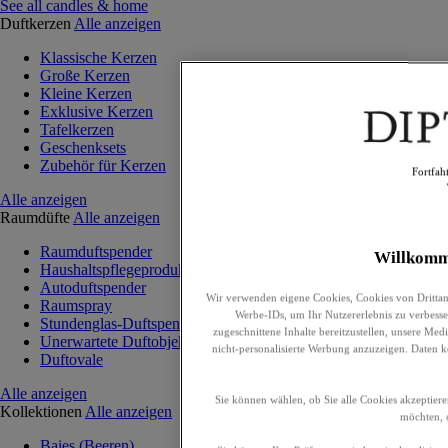
See all candles & home
Duftkerzen
Alle anzeigen
Klassische Kerzen
Große Kerzen
Kleine Kerzen
Exklusive Kerzen
Tafelkerzen
Geschenksets
Zubehör für Kerzen
Fortfah
Alle anzeigen
Raumdüfte
Alle anzeigen
Raumduftspender
Willkomm
Haushaltspflegeprodukte
Autoduftspender
Wir verwenden eigene Cookies, Cookies von Drittan
Raumspray
Werbe-IDs, um Ihr Nutzererlebnis zu verbesser
Stundenglas-Duftspender
zugeschnittene Inhalte bereitzustellen, unsere Me
Unerwartete Duftobjekte
nicht-personalisierte Werbung anzuzeigen. Daten 
Duftovale
Alle anzeigen
Sie können wählen, ob Sie alle Cookies akzeptiere
Kollektionen
Alle anzeigen
möchten, o
Baies (Beeren)