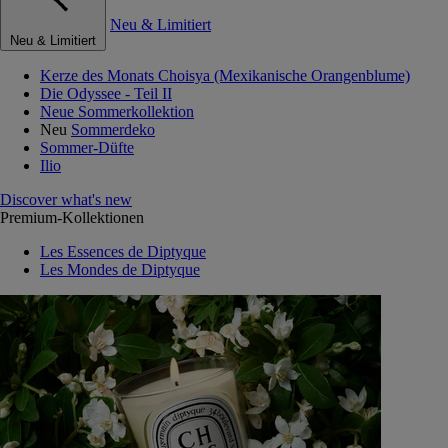
Neu & Limitiert
Neu & Limitiert
Kerze des Monats Choisya (Mexikanische Orangenblume)
Die Odyssee - Teil II
Neue Sommerkollektion
Neu
Sommerdeko
Sommer-Düfte
Ilio
Discover what's new
Premium-Kollektionen
Les Essences de Diptyque
Les Mondes de Diptyque