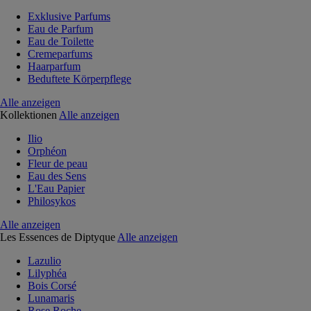
Exklusive Parfums
Eau de Parfum
Eau de Toilette
Cremeparfums
Haarparfum
Beduftete Körperpflege
Alle anzeigen
Kollektionen
Alle anzeigen
Ilio
Orphéon
Fleur de peau
Eau des Sens
L'Eau Papier
Philosykos
Alle anzeigen
Les Essences de Diptyque
Alle anzeigen
Lazulio
Lilyphéa
Bois Corsé
Lunamaris
Rose Roche