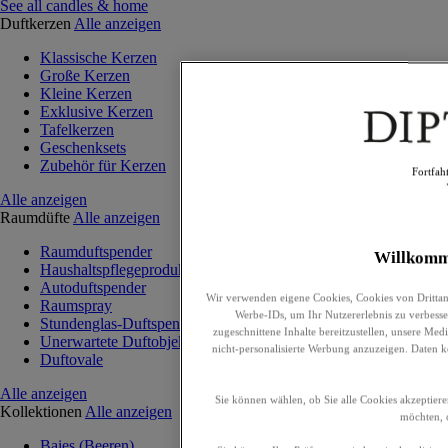
See all candles & home
Duftkerzen
Alle anzeigen
Klassische Kerzen
Große Kerzen
Kleine Kerzen
Exklusive Kerzen
Tafelkerzen
Geschenksets
Zubehör für Kerzen
Fortfah
Alle anzeigen
Raumdüfte
Alle anzeigen
Raumduftspender
Willkomm
Haushaltspflegeprodukte
Autoduftspender
Wir verwenden eigene Cookies, Cookies von Drittan
Raumspray
Werbe-IDs, um Ihr Nutzererlebnis zu verbesser
Stundenglas-Duftspender
zugeschnittene Inhalte bereitzustellen, unsere Me
Unerwartete Duftobjekte
nicht-personalisierte Werbung anzuzeigen. Daten 
Duftovale
Alle anzeigen
Sie können wählen, ob Sie alle Cookies akzeptiere
Kollektionen
Alle anzeigen
möchten, o
Baies (Beeren)