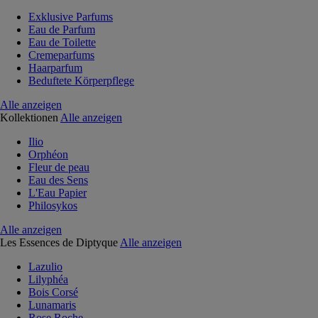
Exklusive Parfums
Eau de Parfum
Eau de Toilette
Cremeparfums
Haarparfum
Beduftete Körperpflege
Alle anzeigen
Kollektionen
Alle anzeigen
Ilio
Orphéon
Fleur de peau
Eau des Sens
L'Eau Papier
Philosykos
Alle anzeigen
Les Essences de Diptyque
Alle anzeigen
Lazulio
Lilyphéa
Bois Corsé
Lunamaris
Rose Roche