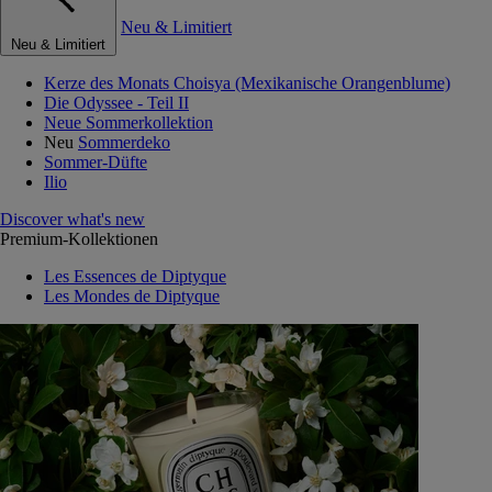
Neu & Limitiert
Neu & Limitiert
Kerze des Monats Choisya (Mexikanische Orangenblume)
Die Odyssee - Teil II
Neue Sommerkollektion
Neu
Sommerdeko
Sommer-Düfte
Ilio
Discover what's new
Premium-Kollektionen
Les Essences de Diptyque
Les Mondes de Diptyque