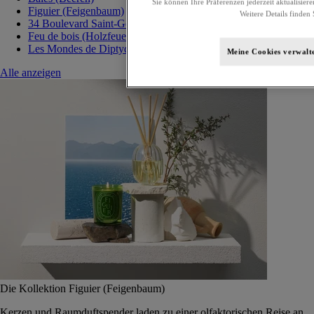
Sie können Ihre Präferenzen jederzeit aktualisiere
Figuier (Feigenbaum)
Weitere Details finden 
34 Boulevard Saint-Germain
Feu de bois (Holzfeuer)
Les Mondes de Diptyque
Meine Cookies verwalt
Alle anzeigen
Die Kollektion Figuier (Feigenbaum)
Kerzen und Raumduftspender laden zu einer olfaktorischen Reise an