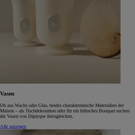
Vasen
Ob aus Wachs oder Glas, beides charakteristische Materialien der
Maison – als Tischdekoration oder für ein hübsches Bouquet suchen
die Vasen von Diptyque ihresgleichen.
Alle anzeigen