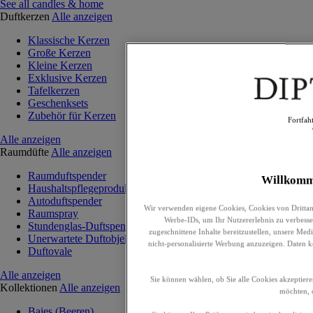
See all candles & home
Duftkerzen
Alle anzeigen
Klassische Kerzen
Große Kerzen
Kleine Kerzen
Exklusive Kerzen
Tafelkerzen
Geschenksets
Zubehör für Kerzen
Fortfah
Alle anzeigen
Raumdüfte
Alle anzeigen
Raumduftspender
Willkomm
Haushaltspflegeprodukte
Autoduftspender
Wir verwenden eigene Cookies, Cookies von Drittan
Raumspray
Werbe-IDs, um Ihr Nutzererlebnis zu verbesser
Stundenglas-Duftspender
zugeschnittene Inhalte bereitzustellen, unsere Me
Unerwartete Duftobjekte
nicht-personalisierte Werbung anzuzeigen. Daten 
Duftovale
Alle anzeigen
Sie können wählen, ob Sie alle Cookies akzeptiere
Kollektionen
Alle anzeigen
möchten, o
Baies (Beeren)