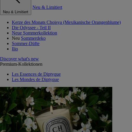
Neu & Limitiert
Neu & Limitiert
Kerze des Monats Choisya (Mexikanische Orangenblume)
Die Odyssee - Teil II
Neue Sommerkollektion
Neu
Sommerdeko
Sommer-Düfte
Ilio
Discover what's new
Premium-Kollektionen
Les Essences de Diptyque
Les Mondes de Diptyque