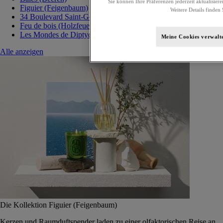
Sie können Ihre Präferenzen jederzeit aktualisiere
Figuier (Feigenbaum)
Weitere Details finden 
34 Boulevard Saint-Germain
Feu de bois (Holzfeuer)
Les Mondes de Diptyque
Meine Cookies verwalt
Alle anzeigen
Die Kollektion Figuier (Feigenbaum)
Kerzen und Raumduftspender laden zu einer olfaktorischen Reise an