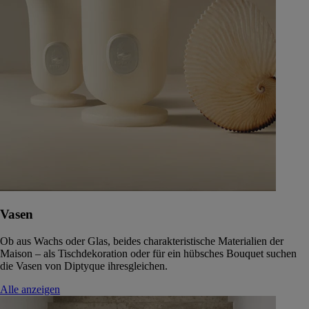
Vasen
Ob aus Wachs oder Glas, beides charakteristische Materialien der
Maison – als Tischdekoration oder für ein hübsches Bouquet suchen
die Vasen von Diptyque ihresgleichen.
Alle anzeigen