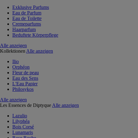
Exklusive Parfums
Eau de Parfum
Eau de Toilette
Cremeparfums
Haarparfum
Beduftete Körperpflege
Alle anzeigen
Kollektionen
Alle anzeigen
Ilio
Orphéon
Fleur de peau
Eau des Sens
L'Eau Papier
Philosykos
Alle anzeigen
Les Essences de Diptyque
Alle anzeigen
Lazulio
Lilyphéa
Bois Corsé
Lunamaris
Rose Roche