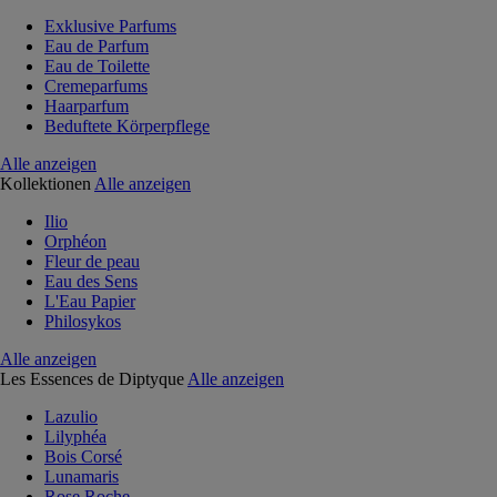
Exklusive Parfums
Eau de Parfum
Eau de Toilette
Cremeparfums
Haarparfum
Beduftete Körperpflege
Alle anzeigen
Kollektionen
Alle anzeigen
Ilio
Orphéon
Fleur de peau
Eau des Sens
L'Eau Papier
Philosykos
Alle anzeigen
Les Essences de Diptyque
Alle anzeigen
Lazulio
Lilyphéa
Bois Corsé
Lunamaris
Rose Roche