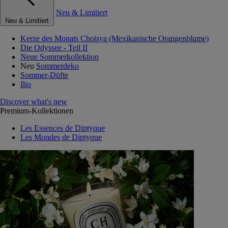
Neu & Limitiert
Neu & Limitiert
Kerze des Monats Choisya (Mexikanische Orangenblume)
Die Odyssee - Teil II
Neue Sommerkollektion
Neu
Sommerdeko
Sommer-Düfte
Ilio
Discover what's new
Premium-Kollektionen
Les Essences de Diptyque
Les Mondes de Diptyque