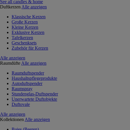
See all candles & home
Duftkerzen
Alle anzeigen
Klassische Kerzen
Große Kerzen
Kleine Kerzen
Exklusive Kerzen
Tafelkerzen
Geschenksets
Zubehör für Kerzen
Alle anzeigen
Raumdüfte
Alle anzeigen
Raumduftspender
Haushaltspflegeprodukte
Autoduftspender
Raumspray
Stundenglas-Duftspender
Unerwartete Duftobjekte
Duftovale
Alle anzeigen
Kollektionen
Alle anzeigen
Baies (Beeren)