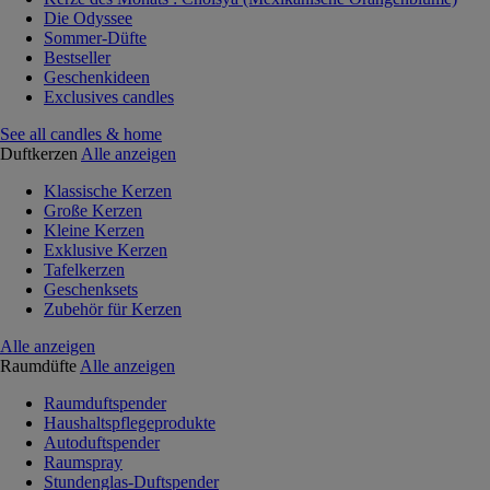
Die Odyssee
Sommer-Düfte
Bestseller
Geschenkideen
Exclusives candles
See all candles & home
Duftkerzen
Alle anzeigen
Klassische Kerzen
Große Kerzen
Kleine Kerzen
Exklusive Kerzen
Tafelkerzen
Geschenksets
Zubehör für Kerzen
Alle anzeigen
Raumdüfte
Alle anzeigen
Raumduftspender
Haushaltspflegeprodukte
Autoduftspender
Raumspray
Stundenglas-Duftspender