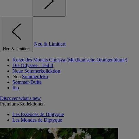
Neu & Limitiert
Neu & Limitiert
Kerze des Monats Choisya (Mexikanische Orangenblume)
Die Odyssee - Teil II
Neue Sommerkollektion
Neu
Sommerdeko
Sommer-Düfte
Ilio
Discover what's new
Premium-Kollektionen
Les Essences de Diptyque
Les Mondes de Diptyque