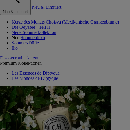
Neu & Limitiert
Neu & Limitiert
Kerze des Monats Choisya (Mexikanische Orangenblume)
Die Odyssee - Teil II
Neue Sommerkollektion
Neu
Sommerdeko
Sommer-Düfte
Ilio
Discover what's new
Premium-Kollektionen
Les Essences de Diptyque
Les Mondes de Diptyque