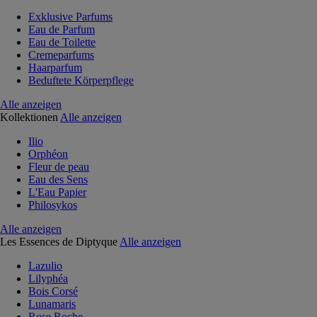
Exklusive Parfums
Eau de Parfum
Eau de Toilette
Cremeparfums
Haarparfum
Beduftete Körperpflege
Alle anzeigen
Kollektionen
Alle anzeigen
Ilio
Orphéon
Fleur de peau
Eau des Sens
L'Eau Papier
Philosykos
Alle anzeigen
Les Essences de Diptyque
Alle anzeigen
Lazulio
Lilyphéa
Bois Corsé
Lunamaris
Rose Roche