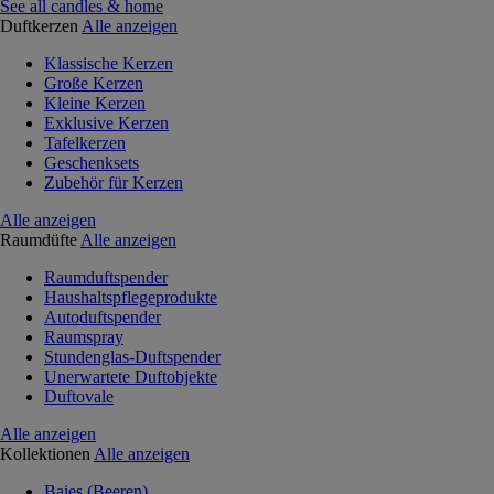
See all candles & home
Duftkerzen
Alle anzeigen
Klassische Kerzen
Große Kerzen
Kleine Kerzen
Exklusive Kerzen
Tafelkerzen
Geschenksets
Zubehör für Kerzen
Alle anzeigen
Raumdüfte
Alle anzeigen
Raumduftspender
Haushaltspflegeprodukte
Autoduftspender
Raumspray
Stundenglas-Duftspender
Unerwartete Duftobjekte
Duftovale
Alle anzeigen
Kollektionen
Alle anzeigen
Baies (Beeren)