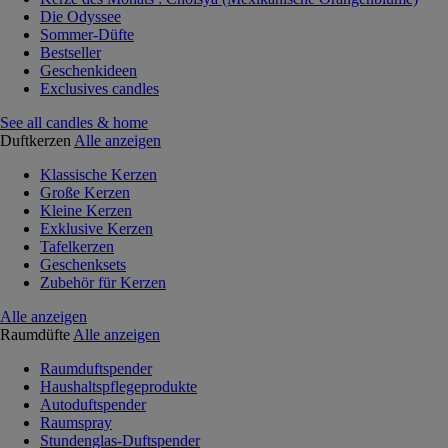
Die Odyssee
Sommer-Düfte
Bestseller
Geschenkideen
Exclusives candles
See all candles & home
Duftkerzen
Alle anzeigen
Klassische Kerzen
Große Kerzen
Kleine Kerzen
Exklusive Kerzen
Tafelkerzen
Geschenksets
Zubehör für Kerzen
Alle anzeigen
Raumdüfte
Alle anzeigen
Raumduftspender
Haushaltspflegeprodukte
Autoduftspender
Raumspray
Stundenglas-Duftspender