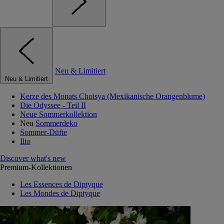
Neu & Limitiert
Neu & Limitiert
Kerze des Monats Choisya (Mexikanische Orangenblume)
Die Odyssee - Teil II
Neue Sommerkollektion
Neu
Sommerdeko
Sommer-Düfte
Ilio
Discover what's new
Premium-Kollektionen
Les Essences de Diptyque
Les Mondes de Diptyque