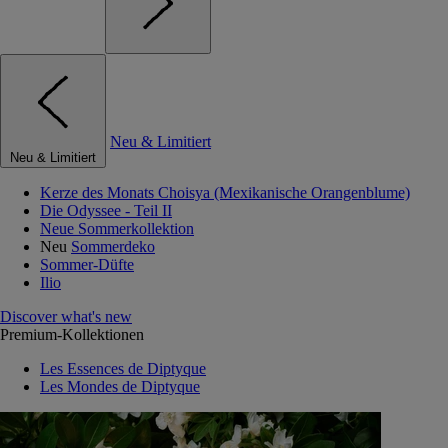
Neu & Limitiert
Neu & Limitiert
Kerze des Monats Choisya (Mexikanische Orangenblume)
Die Odyssee - Teil II
Neue Sommerkollektion
Neu
Sommerdeko
Sommer-Düfte
Ilio
Discover what's new
Premium-Kollektionen
Les Essences de Diptyque
Les Mondes de Diptyque