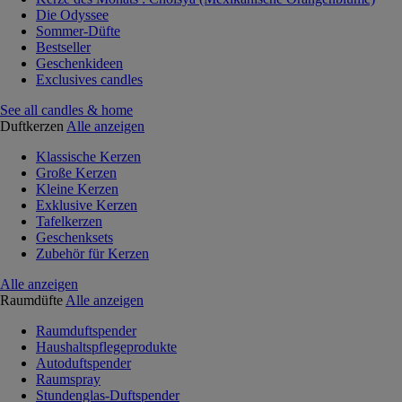
Die Odyssee
Sommer-Düfte
Bestseller
Geschenkideen
Exclusives candles
See all candles & home
Duftkerzen
Alle anzeigen
Klassische Kerzen
Große Kerzen
Kleine Kerzen
Exklusive Kerzen
Tafelkerzen
Geschenksets
Zubehör für Kerzen
Alle anzeigen
Raumdüfte
Alle anzeigen
Raumduftspender
Haushaltspflegeprodukte
Autoduftspender
Raumspray
Stundenglas-Duftspender