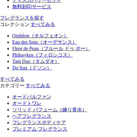
ディスカバリーセット
無料刻印サービス
フレグランスを探す
コレクション
すべてみる
Orphéon（オルフェオン）
Eau des Sens（オーデサンス）
Fleur de Peau（フルール ドゥ ポー）
Philosykos（フィロシコス）
Tam Dao（タムダオ）
Do Son（ドソン）
すべてみる
カテゴリー
すべてみる
オードパルファン
オードトワレ
ソリッド パフューム（練り香水）
ヘアフレグランス
フレグランスボディケア
プレミアム フレグランス